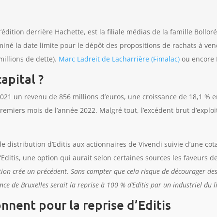
dition derrière Hachette, est la filiale médias de la famille Bolloré
miné la date limite pour le dépôt des propositions de rachats à ve
millions de dette).
Marc Ladreit de Lacharrière (Fimalac)
ou encore D
apital ?
 2021 un revenu de 856 millions d’euros, une croissance de 18,1 % e
emiers mois de l’année 2022. Malgré tout, l’excédent brut d’exploit
e distribution d’Editis aux actionnaires de Vivendi suivie d’une cot
’Editis, une option qui aurait selon certaines sources les faveurs
tion crée un précédent. Sans compter que cela risque de décourager des
ence de Bruxelles serait la reprise à 100 % d’Editis par un industriel du
nnent pour la reprise d’Editis