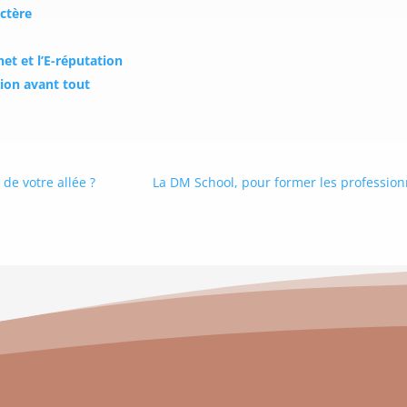
actère
et et l’E-réputation
tion avant tout
de votre allée ?
La DM School, pour former les professio