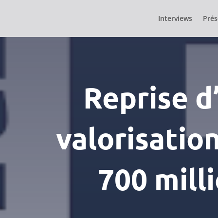
Interviews
Prés
Reprise d’
valorisatio
700 mill