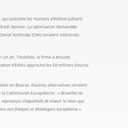
, qui possède les maisons d’édition Julliard,
ndredi dernier. La valorisation demandée
aniel Kretinsky (CMI) seraient intéressés.
n un an. Toutefois, la firme a ensuite
ation d’Editis approche les 50 millions d’euros
ation en Bourse, d’autres alternatives seraient
 de la Commission Européenne : «
Bruxelles ne
 repreneurs s’inquiétant de n’avoir la main que
 livre non français et d’envergure européenne
».