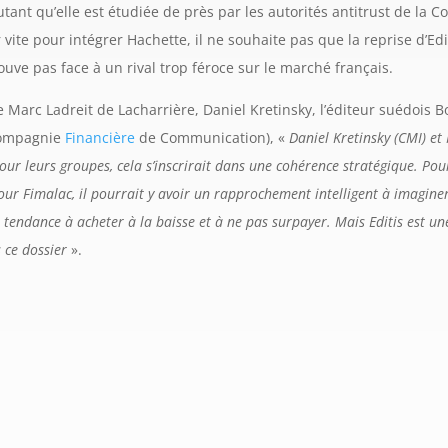
tant qu’elle est étudiée de près par les autorités antitrust de la 
 vite pour intégrer Hachette, il ne souhaite pas que la reprise d’Edit
ouve pas face à un rival trop féroce sur le marché français.
rc Ladreit de Lacharrière, Daniel Kretinsky, l’éditeur suédois Bo
Compagnie
Financière
de Communication), «
Daniel Kretinsky (CMI) et
ur leurs groupes, cela s’inscrirait dans une cohérence stratégique. Pour 
t pour Fimalac, il pourrait y avoir un rapprochement intelligent à imagi
tendance à acheter à la baisse et à ne pas surpayer. Mais Editis est une
s ce dossier
».