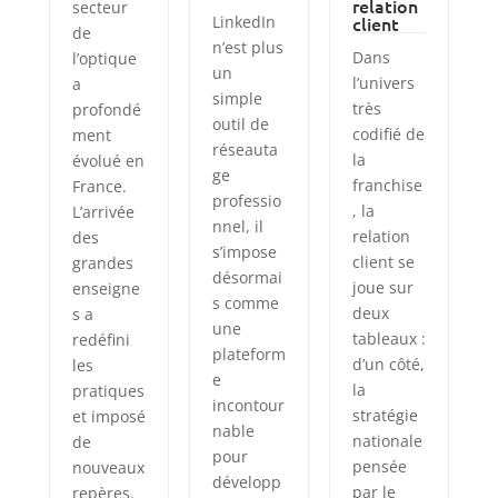
relation
secteur
LinkedIn
client
de
n’est plus
Dans
l’optique
un
l’univers
a
simple
très
profondé
outil de
codifié de
ment
réseauta
la
évolué en
ge
franchise
France.
professio
, la
L’arrivée
nnel, il
relation
des
s’impose
client se
grandes
désormai
joue sur
enseigne
s comme
deux
s a
une
tableaux :
redéfini
plateform
d’un côté,
les
e
la
pratiques
incontour
stratégie
et imposé
nable
nationale
de
pour
pensée
nouveaux
développ
par le
repères.