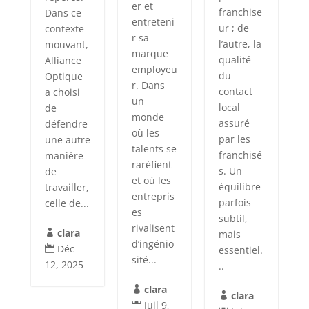
er et
franchise
Dans ce
entreteni
ur ; de
contexte
r sa
l’autre, la
mouvant,
marque
qualité
Alliance
employeu
du
Optique
r. Dans
contact
a choisi
un
local
de
monde
assuré
défendre
où les
par les
une autre
talents se
franchisé
manière
raréfient
s. Un
de
et où les
équilibre
travailler,
entrepris
parfois
celle de...
es
subtil,
rivalisent
clara
mais

d’ingénio
Déc
essentiel.

sité...
12, 2025
..
clara

clara

Juil 9,
