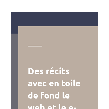
Des récits
avec en toile
de fond le
web et le e-