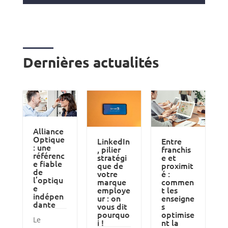
Dernières actualités
Alliance
Optique
LinkedIn
Entre
: une
, pilier
franchis
référenc
stratégi
e et
e fiable
que de
proximit
de
votre
é :
l’optiqu
marque
commen
e
employe
t les
indépen
ur : on
enseigne
dante
vous dit
s
pourquo
optimise
Le
i !
nt la