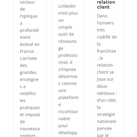
relation
secteur
LinkedIn
client
de
n’est plus
Dans
l’optique
un
l’univers
a
simple
très
profondé
outil de
codifié de
ment
réseauta
la
évolué en
ge
franchise
France.
professio
, la
L’arrivée
nnel, il
relation
des
s’impose
client se
grandes
désormai
joue sur
enseigne
s comme
deux
s a
une
tableaux :
redéfini
plateform
d’un côté,
les
e
la
pratiques
incontour
stratégie
et imposé
nable
nationale
de
pour
pensée
nouveaux
développ
par le
repères.