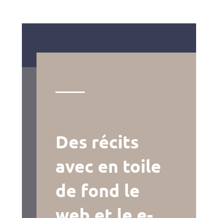
Des récits
avec en toile
de fond le
web et le e-