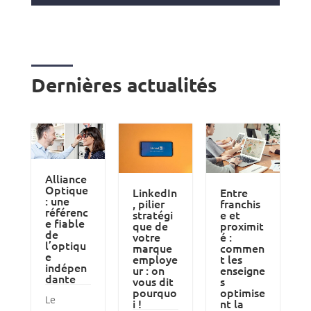
Dernières actualités
Alliance
Optique
LinkedIn
Entre
: une
, pilier
franchis
référenc
stratégi
e et
e fiable
que de
proximit
de
votre
é :
l’optiqu
marque
commen
e
employe
t les
indépen
ur : on
enseigne
dante
vous dit
s
pourquo
optimise
Le
i !
nt la