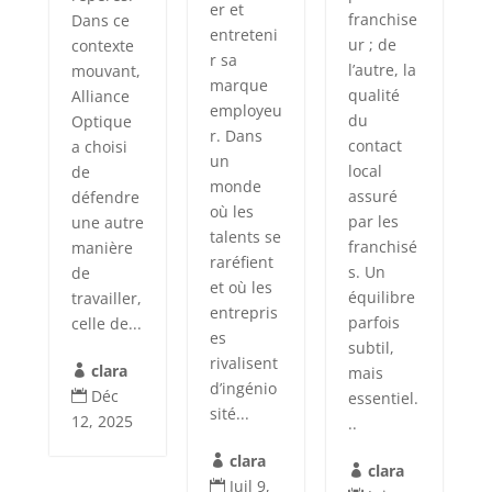
er et
franchise
Dans ce
entreteni
ur ; de
contexte
r sa
l’autre, la
mouvant,
marque
qualité
Alliance
employeu
du
Optique
r. Dans
contact
a choisi
un
local
de
monde
assuré
défendre
où les
par les
une autre
talents se
franchisé
manière
raréfient
s. Un
de
et où les
équilibre
travailler,
entrepris
parfois
celle de...
es
subtil,
rivalisent
clara
mais

d’ingénio
Déc
essentiel.

sité...
12, 2025
..
clara

clara

Juil 9,
