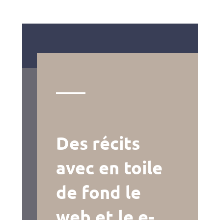
Des récits
avec en toile
de fond le
web et le e-