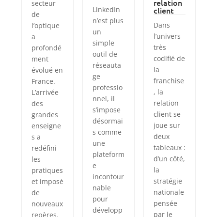
relation
secteur
LinkedIn
client
de
n’est plus
Dans
l’optique
un
l’univers
a
simple
très
profondé
outil de
codifié de
ment
réseauta
la
évolué en
ge
franchise
France.
professio
, la
L’arrivée
nnel, il
relation
des
s’impose
client se
grandes
désormai
joue sur
enseigne
s comme
deux
s a
une
tableaux :
redéfini
plateform
d’un côté,
les
e
la
pratiques
incontour
stratégie
et imposé
nable
nationale
de
pour
pensée
nouveaux
développ
par le
repères.