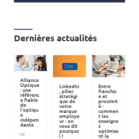
Dernières actualités
Alliance
Optique
LinkedIn
Entre
: une
, pilier
franchis
référenc
stratégi
e et
e fiable
que de
proximit
de
votre
é :
l’optiqu
marque
commen
e
employe
t les
indépen
ur : on
enseigne
dante
vous dit
s
pourquo
optimise
Le
i !
nt la