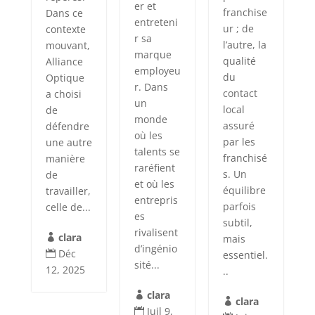
er et
franchise
Dans ce
entreteni
ur ; de
contexte
r sa
l’autre, la
mouvant,
marque
qualité
Alliance
employeu
du
Optique
r. Dans
contact
a choisi
un
local
de
monde
assuré
défendre
où les
par les
une autre
talents se
franchisé
manière
raréfient
s. Un
de
et où les
équilibre
travailler,
entrepris
parfois
celle de...
es
subtil,
rivalisent
clara
mais

d’ingénio
Déc
essentiel.

sité...
12, 2025
..
clara

clara

Juil 9,
