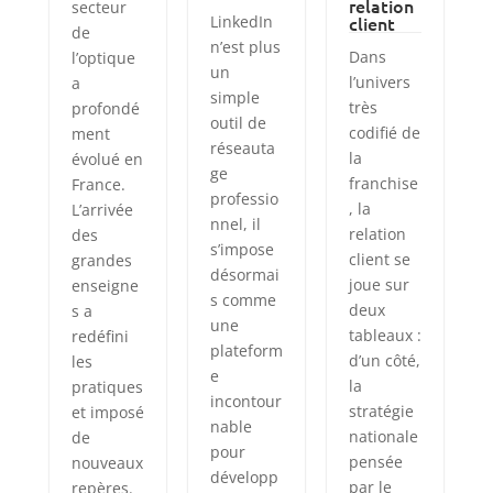
relation
secteur
LinkedIn
client
de
n’est plus
Dans
l’optique
un
l’univers
a
simple
très
profondé
outil de
codifié de
ment
réseauta
la
évolué en
ge
franchise
France.
professio
, la
L’arrivée
nnel, il
relation
des
s’impose
client se
grandes
désormai
joue sur
enseigne
s comme
deux
s a
une
tableaux :
redéfini
plateform
d’un côté,
les
e
la
pratiques
incontour
stratégie
et imposé
nable
nationale
de
pour
pensée
nouveaux
développ
par le
repères.