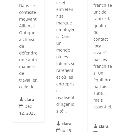
er et
franchise
Dans ce
entreteni
ur ; de
contexte
r sa
l’autre, la
mouvant,
marque
qualité
Alliance
employeu
du
Optique
r. Dans
contact
a choisi
un
local
de
monde
assuré
défendre
où les
par les
une autre
talents se
franchisé
manière
raréfient
s. Un
de
et où les
équilibre
travailler,
entrepris
parfois
celle de...
es
subtil,
rivalisent
clara
mais

d’ingénio
Déc
essentiel.

sité...
12, 2025
..
clara

clara

Juil 9,
