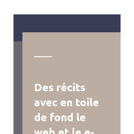
Des récits
avec en toile
de fond le
web et le e-