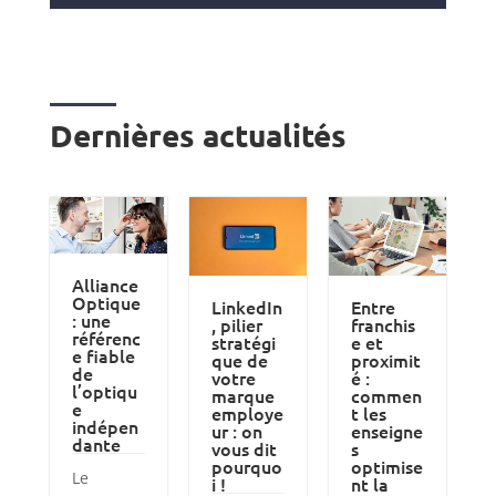
Dernières actualités
Alliance
Optique
LinkedIn
Entre
: une
, pilier
franchis
référenc
stratégi
e et
e fiable
que de
proximit
de
votre
é :
l’optiqu
marque
commen
e
employe
t les
indépen
ur : on
enseigne
dante
vous dit
s
pourquo
optimise
Le
i !
nt la