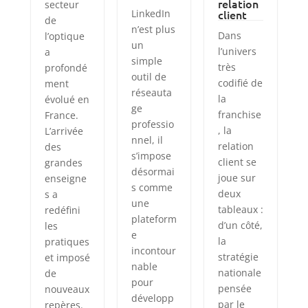
relation
secteur
LinkedIn
client
de
n’est plus
Dans
l’optique
un
l’univers
a
simple
très
profondé
outil de
codifié de
ment
réseauta
la
évolué en
ge
franchise
France.
professio
, la
L’arrivée
nnel, il
relation
des
s’impose
client se
grandes
désormai
joue sur
enseigne
s comme
deux
s a
une
tableaux :
redéfini
plateform
d’un côté,
les
e
la
pratiques
incontour
stratégie
et imposé
nable
nationale
de
pour
pensée
nouveaux
développ
par le
repères.