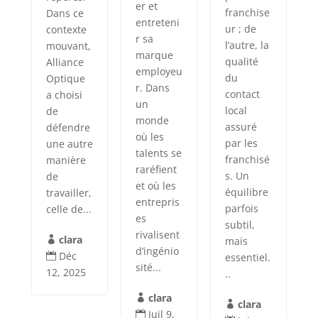
er et
franchise
Dans ce
entreteni
ur ; de
contexte
r sa
l’autre, la
mouvant,
marque
qualité
Alliance
employeu
du
Optique
r. Dans
contact
a choisi
un
local
de
monde
assuré
défendre
où les
par les
une autre
talents se
franchisé
manière
raréfient
s. Un
de
et où les
équilibre
travailler,
entrepris
parfois
celle de...
es
subtil,
rivalisent
clara
mais

d’ingénio
Déc
essentiel.

sité...
12, 2025
..
clara

clara

Juil 9,
