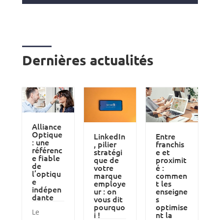
Dernières actualités
Alliance
Optique
LinkedIn
Entre
: une
, pilier
franchis
référenc
stratégi
e et
e fiable
que de
proximit
de
votre
é :
l’optiqu
marque
commen
e
employe
t les
indépen
ur : on
enseigne
dante
vous dit
s
pourquo
optimise
Le
i !
nt la