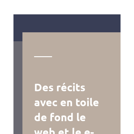
Des récits
avec en toile
de fond le
web et le e-