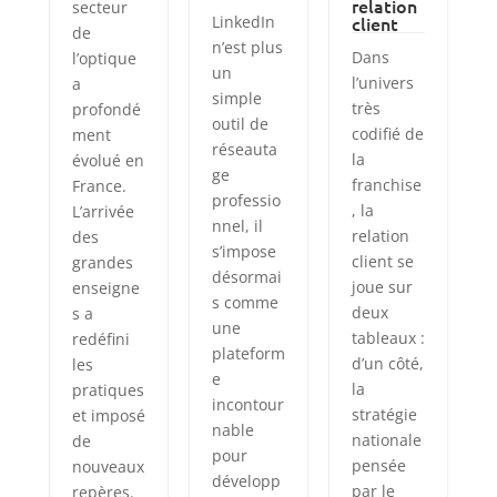
relation
secteur
LinkedIn
client
de
n’est plus
Dans
l’optique
un
l’univers
a
simple
très
profondé
outil de
codifié de
ment
réseauta
la
évolué en
ge
franchise
France.
professio
, la
L’arrivée
nnel, il
relation
des
s’impose
client se
grandes
désormai
joue sur
enseigne
s comme
deux
s a
une
tableaux :
redéfini
plateform
d’un côté,
les
e
la
pratiques
incontour
stratégie
et imposé
nable
nationale
de
pour
pensée
nouveaux
développ
par le
repères.