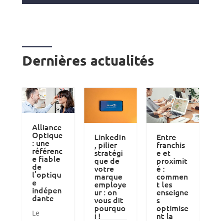
Dernières actualités
Alliance
Optique
LinkedIn
Entre
: une
, pilier
franchis
référenc
stratégi
e et
e fiable
que de
proximit
de
votre
é :
l’optiqu
marque
commen
e
employe
t les
indépen
ur : on
enseigne
dante
vous dit
s
pourquo
optimise
Le
i !
nt la