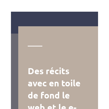
Des récits
avec en toile
de fond le
web et le e-