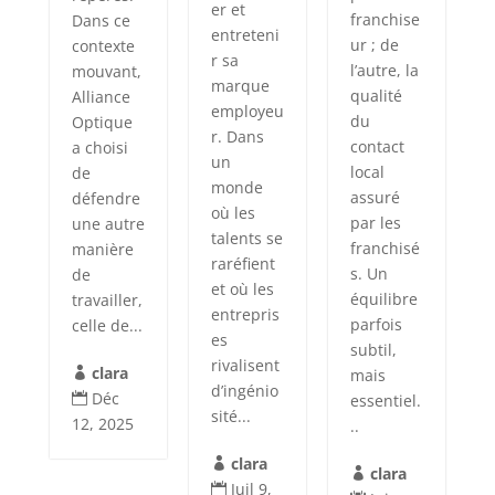
er et
franchise
Dans ce
entreteni
ur ; de
contexte
r sa
l’autre, la
mouvant,
marque
qualité
Alliance
employeu
du
Optique
r. Dans
contact
a choisi
un
local
de
monde
assuré
défendre
où les
par les
une autre
talents se
franchisé
manière
raréfient
s. Un
de
et où les
équilibre
travailler,
entrepris
parfois
celle de...
es
subtil,
rivalisent
clara
mais

d’ingénio
Déc
essentiel.

sité...
12, 2025
..
clara

clara

Juil 9,
