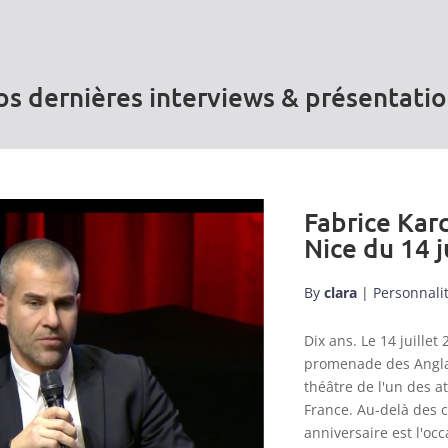
s dernières interviews & présentati
Fabrice Karc
Nice du 14 j
By
clara
|
Personnali
Dix ans. Le 14 juill
promenade des Anglai
théâtre de l'un des a
France. Au-delà des 
anniversaire est l'occ