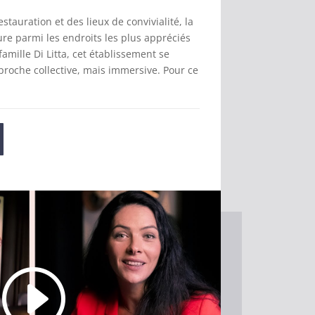
estauration et des lieux de convivialité, la
re parmi les endroits les plus appréciés
famille Di Litta, cet établissement se
proche collective, mais immersive. Pour ce