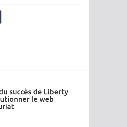
 du succès de Liberty
lutionner le web
riat
s