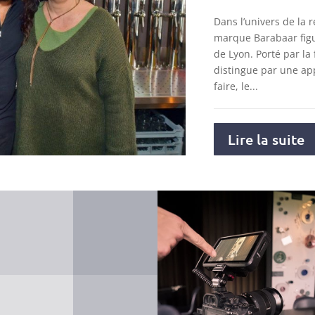
Dans l’univers de la r
marque Barabaar figu
de Lyon. Porté par la 
distingue par une ap
faire, le...
Lire la suite