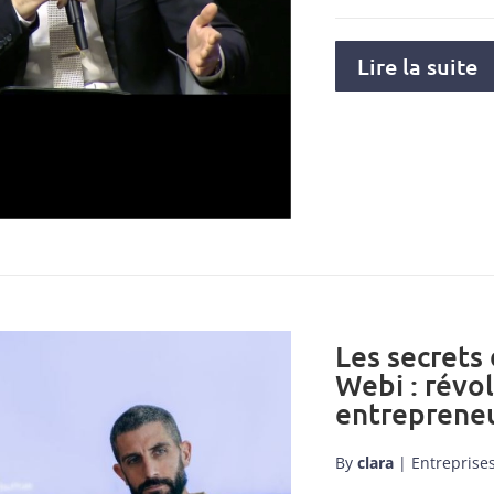
Lire la suite
Les secrets
Webi : révo
entrepreneu
By
clara
|
Entreprise