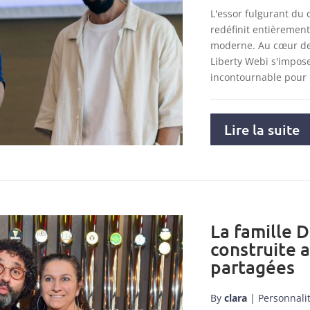
L'essor fulgurant du
redéfinit entièremen
moderne. Au cœur de 
Liberty Webi s'impo
incontournable pour
Lire la suite
La famille D
construite 
partagées
By
clara
|
Personnali