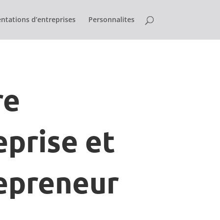
ntations d’entreprises
Personnalites
re
eprise et
epreneur