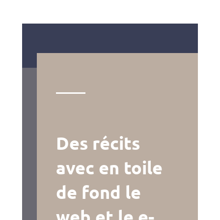
Des récits
avec en toile
de fond le
web et le e-