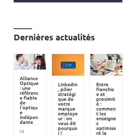
Dernières actualités
Alliance
Optique
LinkedIn
Entre
: une
, pilier
franchis
référenc
stratégi
e et
e fiable
que de
proximit
de
votre
é :
l’optiqu
marque
commen
e
employe
t les
indépen
ur : on
enseigne
dante
vous dit
s
pourquo
optimise
Le
i !
nt la