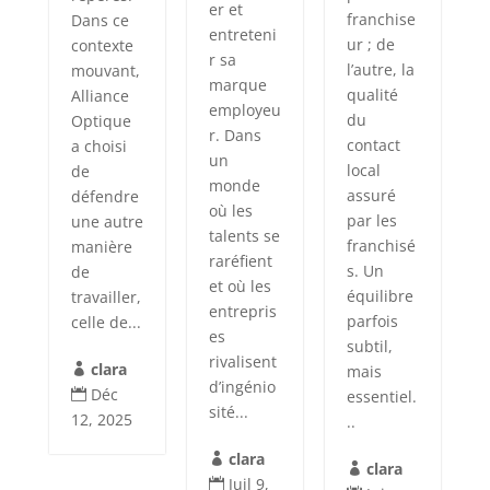
er et
franchise
Dans ce
entreteni
ur ; de
contexte
r sa
l’autre, la
mouvant,
marque
qualité
Alliance
employeu
du
Optique
r. Dans
contact
a choisi
un
local
de
monde
assuré
défendre
où les
par les
une autre
talents se
franchisé
manière
raréfient
s. Un
de
et où les
équilibre
travailler,
entrepris
parfois
celle de...
es
subtil,
rivalisent
clara
mais

d’ingénio
Déc
essentiel.

sité...
12, 2025
..
clara

clara

Juil 9,
