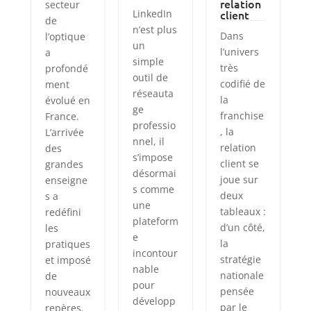
relation
secteur
LinkedIn
client
de
n’est plus
Dans
l’optique
un
l’univers
a
simple
très
profondé
outil de
codifié de
ment
réseauta
la
évolué en
ge
franchise
France.
professio
, la
L’arrivée
nnel, il
relation
des
s’impose
client se
grandes
désormai
joue sur
enseigne
s comme
deux
s a
une
tableaux :
redéfini
plateform
d’un côté,
les
e
la
pratiques
incontour
stratégie
et imposé
nable
nationale
de
pour
pensée
nouveaux
développ
par le
repères.