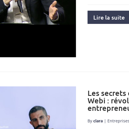
Lire la suite
Les secrets
Webi : révo
entrepreneu
By
clara
|
Entreprise