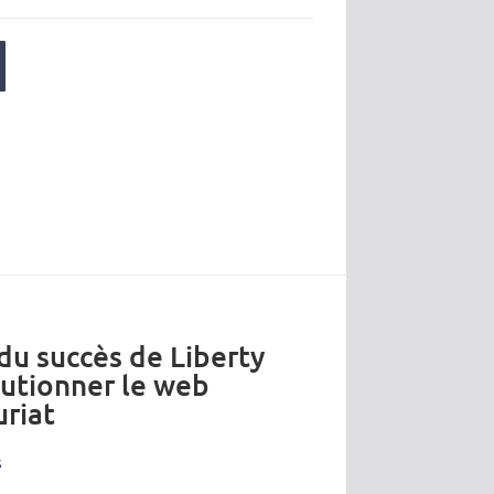
 du succès de Liberty
lutionner le web
riat
s