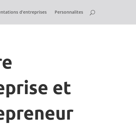
ntations d’entreprises
Personnalites
re
eprise et
epreneur