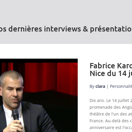
s dernières interviews & présentati
Fabrice Karc
Nice du 14 j
By
clara
|
Personnali
Dix ans. Le 14 juill
promenade des Anglai
théâtre de l'un des a
France. Au-delà des 
anniversaire est l'occ