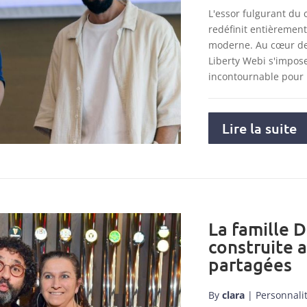
L'essor fulgurant du
redéfinit entièremen
moderne. Au cœur de 
Liberty Webi s'impo
incontournable pour
Lire la suite
La famille D
construite 
partagées
By
clara
|
Personnali