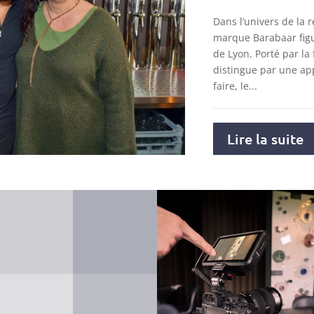
Dans l’univers de la r
marque Barabaar figu
de Lyon. Porté par la 
distingue par une ap
faire, le...
Lire la suite