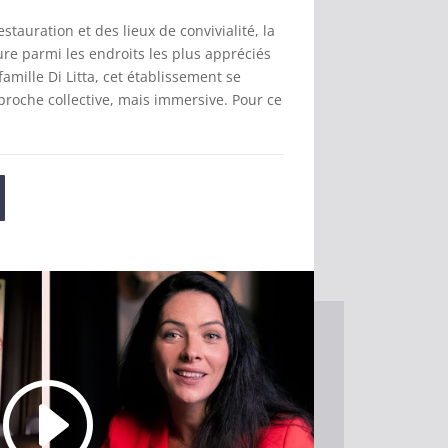
estauration et des lieux de convivialité, la
re parmi les endroits les plus appréciés
famille Di Litta, cet établissement se
proche collective, mais immersive. Pour ce