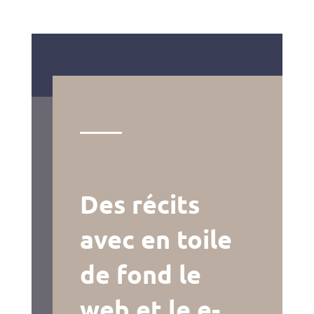
Des récits
avec en toile
de fond le
web et le e-