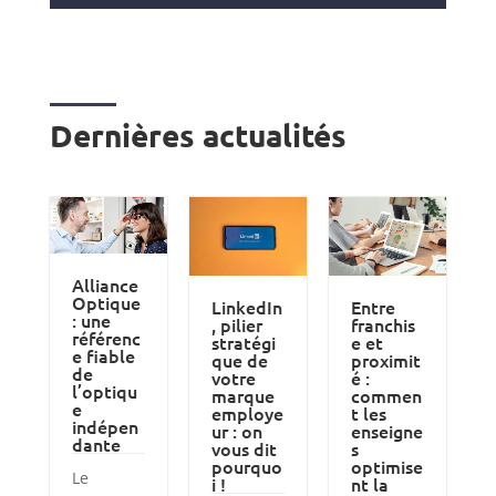
Dernières actualités
Alliance
Optique
LinkedIn
Entre
: une
, pilier
franchis
référenc
stratégi
e et
e fiable
que de
proximit
de
votre
é :
l’optiqu
marque
commen
e
employe
t les
indépen
ur : on
enseigne
dante
vous dit
s
pourquo
optimise
Le
i !
nt la