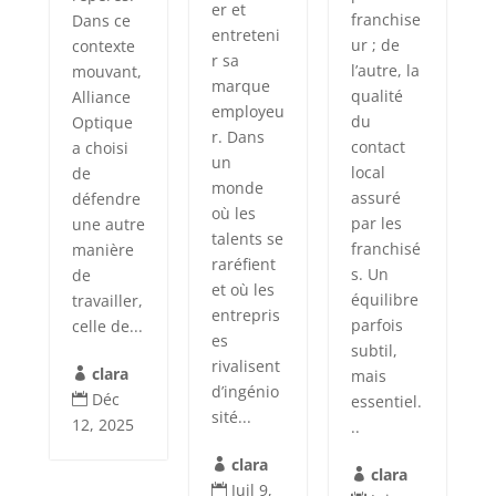
er et
franchise
Dans ce
entreteni
ur ; de
contexte
r sa
l’autre, la
mouvant,
marque
qualité
Alliance
employeu
du
Optique
r. Dans
contact
a choisi
un
local
de
monde
assuré
défendre
où les
par les
une autre
talents se
franchisé
manière
raréfient
s. Un
de
et où les
équilibre
travailler,
entrepris
parfois
celle de...
es
subtil,
rivalisent
clara
mais

d’ingénio
Déc
essentiel.

sité...
12, 2025
..
clara

clara

Juil 9,
