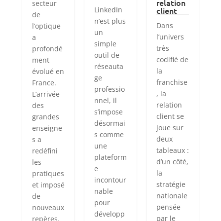
relation
secteur
LinkedIn
client
de
n’est plus
Dans
l’optique
un
l’univers
a
simple
très
profondé
outil de
codifié de
ment
réseauta
la
évolué en
ge
franchise
France.
professio
, la
L’arrivée
nnel, il
relation
des
s’impose
client se
grandes
désormai
joue sur
enseigne
s comme
deux
s a
une
tableaux :
redéfini
plateform
d’un côté,
les
e
la
pratiques
incontour
stratégie
et imposé
nable
nationale
de
pour
pensée
nouveaux
développ
par le
repères.