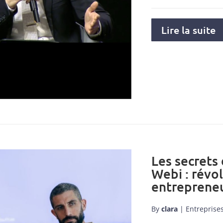
Lire la suite
Les secrets
Webi : révo
entrepreneu
By
clara
|
Entreprise