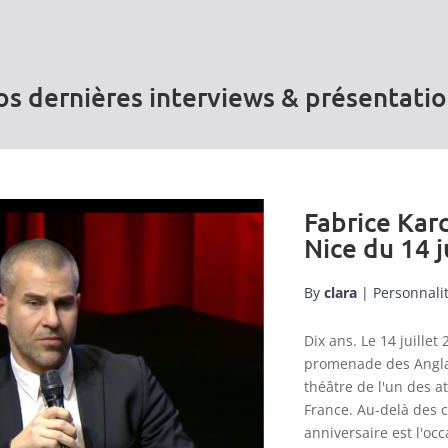
s dernières interviews & présentati
Fabrice Karc
Nice du 14 j
By
clara
|
Personnali
Dix ans. Le 14 juill
promenade des Anglai
théâtre de l'un des a
France. Au-delà des 
anniversaire est l'occ