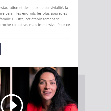
estauration et des lieux de convivialité, la
re parmi les endroits les plus appréciés
famille Di Litta, cet établissement se
proche collective, mais immersive. Pour ce