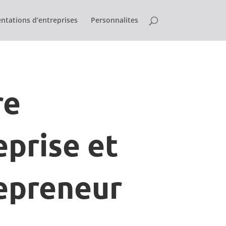
ntations d’entreprises
Personnalites
re
eprise et
epreneur