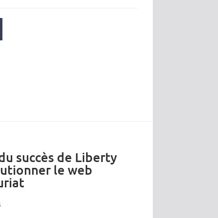
 du succès de Liberty
lutionner le web
riat
s