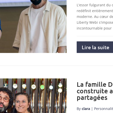
L'essor fulgurant du
redéfinit entièremen
moderne. Au cœur de 
Liberty Webi s'impo
incontournable pour
Lire la suite
La famille D
construite 
partagées
By
clara
|
Personnali