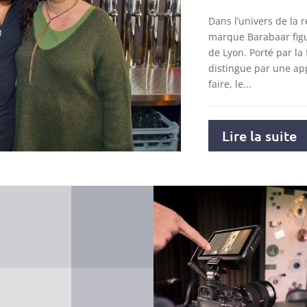
Dans l’univers de la r
marque Barabaar figu
de Lyon. Porté par la 
distingue par une ap
faire, le...
Lire la suite