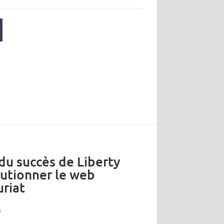
 du succès de Liberty
lutionner le web
riat
s