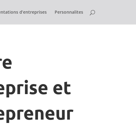
ntations d’entreprises
Personnalites
re
eprise et
epreneur