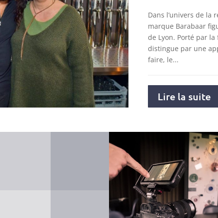
Dans l’univers de la r
marque Barabaar figu
de Lyon. Porté par la 
distingue par une ap
faire, le...
Lire la suite