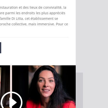
estauration et des lieux de convivialité, la
re parmi les endroits les plus appréciés
famille Di Litta, cet établissement se
proche collective, mais immersive. Pour ce