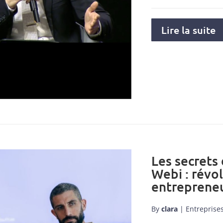
Lire la suite
Les secrets
Webi : révo
entrepreneu
By
clara
|
Entreprise