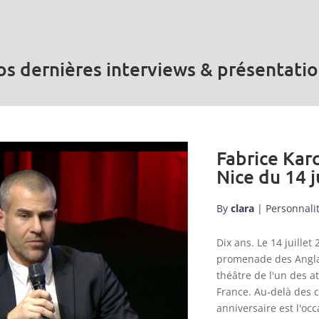
s dernières interviews & présentati
Fabrice Karc
Nice du 14 j
By
clara
|
Personnali
Dix ans. Le 14 juill
promenade des Anglai
théâtre de l'un des a
France. Au-delà des 
anniversaire est l'occ