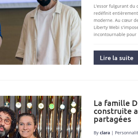
L'essor fulgurant du
redéfinit entièremen
moderne. Au cœur de 
Liberty Webi s'impo
incontournable pour
Lire la suite
La famille D
construite 
partagées
By
clara
|
Personnali