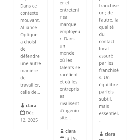
er et
franchise
Dans ce
entreteni
ur ; de
contexte
r sa
l’autre, la
mouvant,
marque
qualité
Alliance
employeu
du
Optique
r. Dans
contact
a choisi
un
local
de
monde
assuré
défendre
où les
par les
une autre
talents se
franchisé
manière
raréfient
s. Un
de
et où les
équilibre
travailler,
entrepris
parfois
celle de...
es
subtil,
rivalisent
clara
mais

d’ingénio
Déc
essentiel.

sité...
12, 2025
..
clara

clara

Juil 9,
