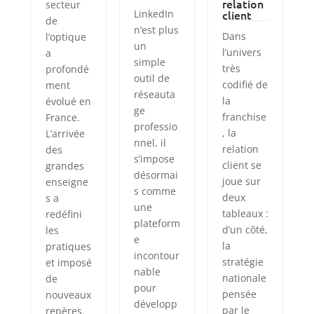
relation
secteur
LinkedIn
client
de
n’est plus
Dans
l’optique
un
l’univers
a
simple
très
profondé
outil de
codifié de
ment
réseauta
la
évolué en
ge
franchise
France.
professio
, la
L’arrivée
nnel, il
relation
des
s’impose
client se
grandes
désormai
joue sur
enseigne
s comme
deux
s a
une
tableaux :
redéfini
plateform
d’un côté,
les
e
la
pratiques
incontour
stratégie
et imposé
nable
nationale
de
pour
pensée
nouveaux
développ
par le
repères.