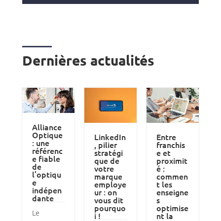
Dernières actualités
Alliance
Optique
LinkedIn
Entre
: une
, pilier
franchis
référenc
stratégi
e et
e fiable
que de
proximit
de
votre
é :
l’optiqu
marque
commen
e
employe
t les
indépen
ur : on
enseigne
dante
vous dit
s
pourquo
optimise
Le
i !
nt la