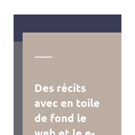
Des récits
avec en toile
de fond le
web et le e-