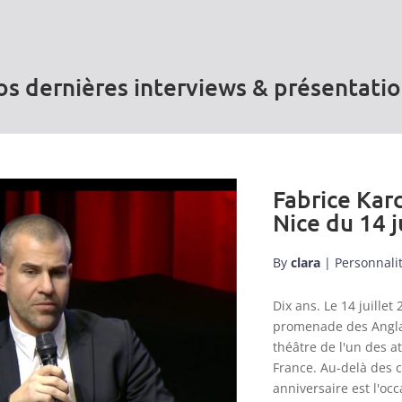
s dernières interviews & présentati
Fabrice Karc
Nice du 14 j
By
clara
|
Personnali
Dix ans. Le 14 juill
promenade des Anglai
théâtre de l'un des a
France. Au-delà des 
anniversaire est l'occ