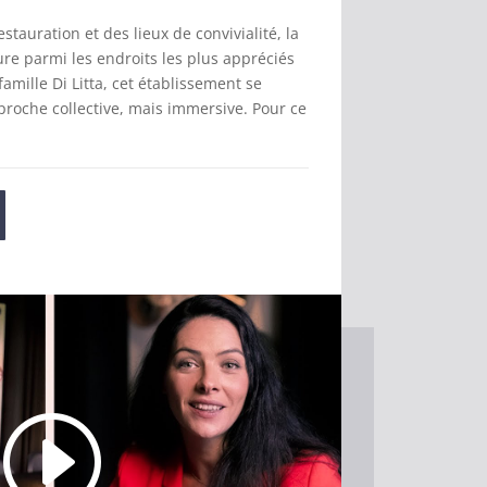
estauration et des lieux de convivialité, la
re parmi les endroits les plus appréciés
famille Di Litta, cet établissement se
proche collective, mais immersive. Pour ce