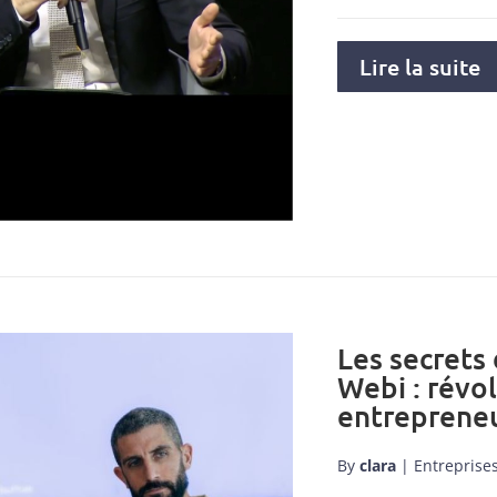
Lire la suite
Les secrets
Webi : révo
entrepreneu
By
clara
|
Entreprise