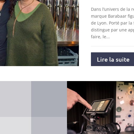
Dans l’univers de la r
marque Barabaar figu
de Lyon. Porté par la 
distingue par une ap
faire, le...
Lire la suite