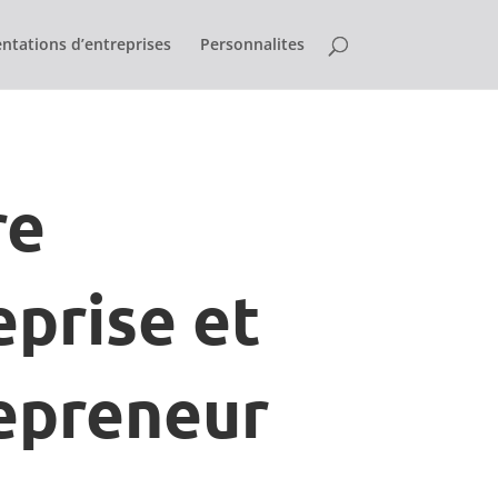
ntations d’entreprises
Personnalites
re
eprise et
epreneur