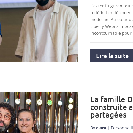
L'essor fulgurant du
redéfinit entièremen
moderne. Au cœur de 
Liberty Webi s'impo
incontournable pour
Lire la suite
La famille D
construite 
partagées
By
clara
|
Personnali