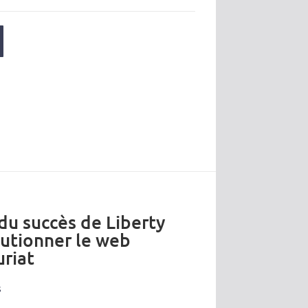
 du succès de Liberty
lutionner le web
riat
s