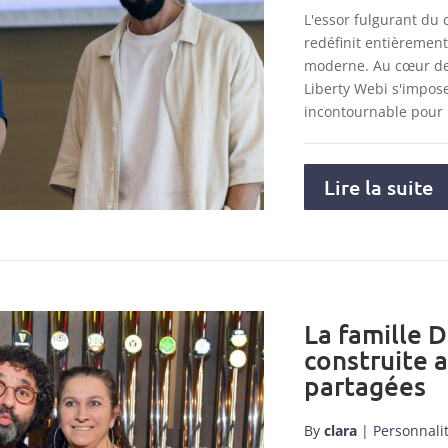
L'essor fulgurant du
redéfinit entièremen
moderne. Au cœur de 
Liberty Webi s'impo
incontournable pour
Lire la suite
La famille D
construite 
partagées
By
clara
|
Personnali