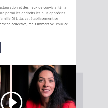
estauration et des lieux de convivialité, la
re parmi les endroits les plus appréciés
famille Di Litta, cet établissement se
proche collective, mais immersive. Pour ce