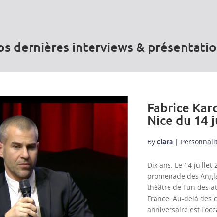
s dernières interviews & présentati
Fabrice Karc
Nice du 14 j
By
clara
|
Personnali
Dix ans. Le 14 juill
promenade des Anglai
théâtre de l'un des a
France. Au-delà des 
anniversaire est l'occ