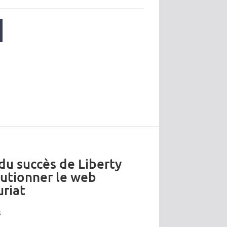
 du succès de Liberty
lutionner le web
riat
s