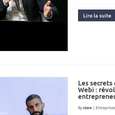
Lire la suite
Les secrets
Webi : révo
entrepreneu
By
clara
|
Entreprise