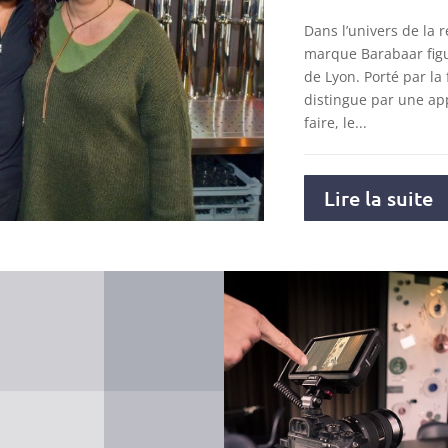
Dans l’univers de la r
marque Barabaar figu
de Lyon. Porté par la 
distingue par une ap
faire, le...
Lire la suite