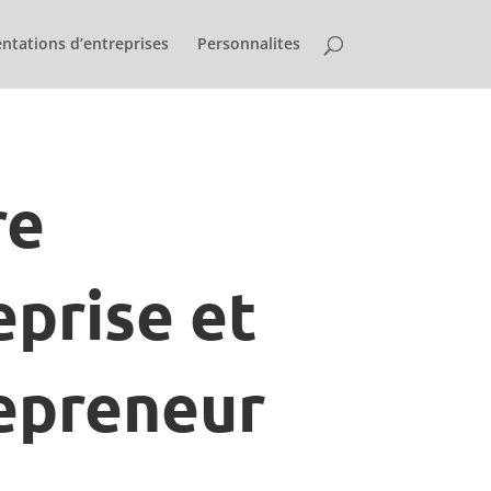
ntations d’entreprises
Personnalites
re
eprise et
epreneur