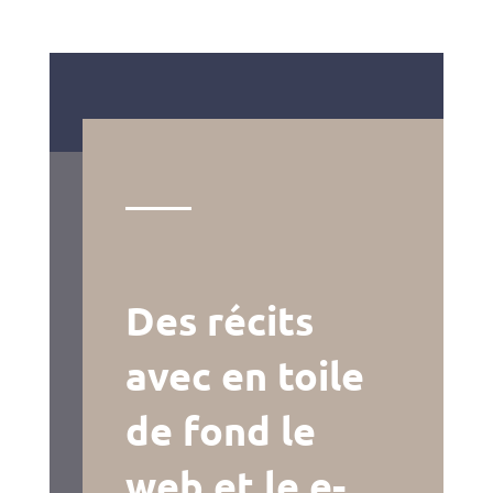
Des récits
avec en toile
de fond le
web et le e-