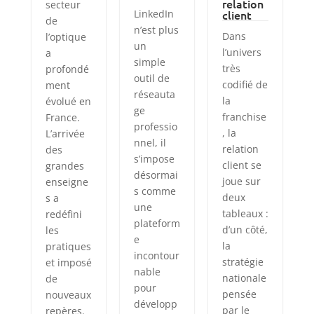
relation
secteur
LinkedIn
client
de
n’est plus
Dans
l’optique
un
l’univers
a
simple
très
profondé
outil de
codifié de
ment
réseauta
la
évolué en
ge
franchise
France.
professio
, la
L’arrivée
nnel, il
relation
des
s’impose
client se
grandes
désormai
joue sur
enseigne
s comme
deux
s a
une
tableaux :
redéfini
plateform
d’un côté,
les
e
la
pratiques
incontour
stratégie
et imposé
nable
nationale
de
pour
pensée
nouveaux
développ
par le
repères.