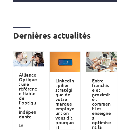
Dernières actualités
Alliance
Optique
LinkedIn
Entre
: une
, pilier
franchis
référenc
stratégi
e et
e fiable
que de
proximit
de
votre
é :
l’optiqu
marque
commen
e
employe
t les
indépen
ur : on
enseigne
dante
vous dit
s
pourquo
optimise
Le
i !
nt la