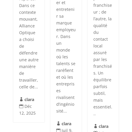
er et
franchise
Dans ce
entreteni
ur ; de
contexte
r sa
l’autre, la
mouvant,
marque
qualité
Alliance
employeu
du
Optique
r. Dans
contact
a choisi
un
local
de
monde
assuré
défendre
où les
par les
une autre
talents se
franchisé
manière
raréfient
s. Un
de
et où les
équilibre
travailler,
entrepris
parfois
celle de...
es
subtil,
rivalisent
clara
mais

d’ingénio
Déc
essentiel.

sité...
12, 2025
..
clara

clara

Juil 9,
