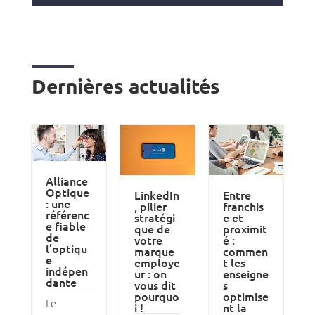
Dernières actualités
Alliance
Optique
LinkedIn
Entre
: une
, pilier
franchis
référenc
stratégi
e et
e fiable
que de
proximit
de
votre
é :
l’optiqu
marque
commen
e
employe
t les
indépen
ur : on
enseigne
dante
vous dit
s
pourquo
optimise
Le
i !
nt la