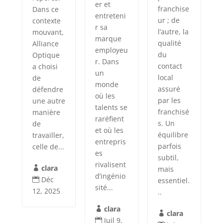
er et
franchise
Dans ce
entreteni
ur ; de
contexte
r sa
l’autre, la
mouvant,
marque
qualité
Alliance
employeu
du
Optique
r. Dans
contact
a choisi
un
local
de
monde
assuré
défendre
où les
par les
une autre
talents se
franchisé
manière
raréfient
s. Un
de
et où les
équilibre
travailler,
entrepris
parfois
celle de...
es
subtil,
rivalisent
clara
mais

d’ingénio
Déc
essentiel.

sité...
12, 2025
..
clara

clara

Juil 9,
