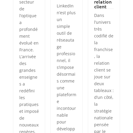
relation
secteur
LinkedIn
client
de
n’est plus
Dans
l’optique
un
l’univers
a
simple
très
profondé
outil de
codifié de
ment
réseauta
la
évolué en
ge
franchise
France.
professio
, la
L’arrivée
nnel, il
relation
des
s’impose
client se
grandes
désormai
joue sur
enseigne
s comme
deux
s a
une
tableaux :
redéfini
plateform
d’un côté,
les
e
la
pratiques
incontour
stratégie
et imposé
nable
nationale
de
pour
pensée
nouveaux
développ
par le
repères.