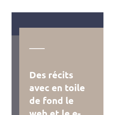
Des récits
avec en toile
de fond le
web et le e-