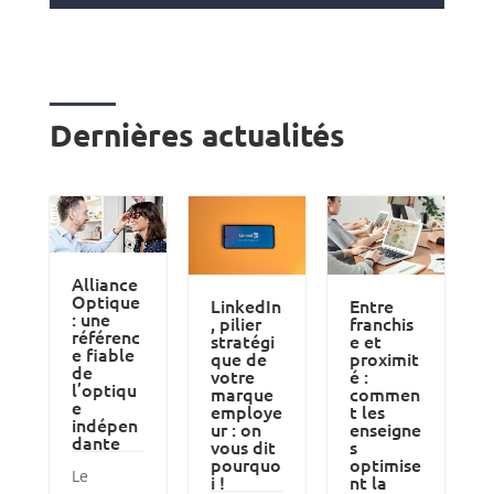
Dernières actualités
Alliance
Optique
LinkedIn
Entre
: une
, pilier
franchis
référenc
stratégi
e et
e fiable
que de
proximit
de
votre
é :
l’optiqu
marque
commen
e
employe
t les
indépen
ur : on
enseigne
dante
vous dit
s
pourquo
optimise
Le
i !
nt la