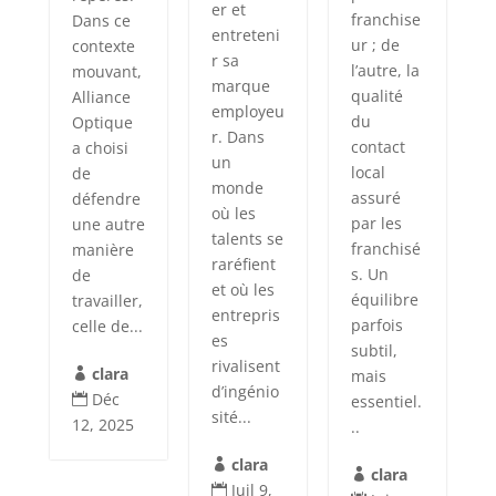
er et
franchise
Dans ce
entreteni
ur ; de
contexte
r sa
l’autre, la
mouvant,
marque
qualité
Alliance
employeu
du
Optique
r. Dans
contact
a choisi
un
local
de
monde
assuré
défendre
où les
par les
une autre
talents se
franchisé
manière
raréfient
s. Un
de
et où les
équilibre
travailler,
entrepris
parfois
celle de...
es
subtil,
rivalisent
clara
mais

d’ingénio
Déc
essentiel.

sité...
12, 2025
..
clara

clara

Juil 9,
