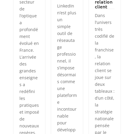
relation
secteur
LinkedIn
client
de
n’est plus
Dans
l’optique
un
l’univers
a
simple
très
profondé
outil de
codifié de
ment
réseauta
la
évolué en
ge
franchise
France.
professio
, la
L’arrivée
nnel, il
relation
des
s’impose
client se
grandes
désormai
joue sur
enseigne
s comme
deux
s a
une
tableaux :
redéfini
plateform
d’un côté,
les
e
la
pratiques
incontour
stratégie
et imposé
nable
nationale
de
pour
pensée
nouveaux
développ
par le
repères.