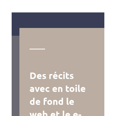
Des récits
avec en toile
de fond le
web et le e-