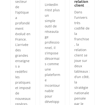
relation
secteur
LinkedIn
client
de
n’est plus
Dans
l’optique
un
l’univers
a
simple
très
profondé
outil de
codifié de
ment
réseauta
la
évolué en
ge
franchise
France.
professio
, la
L’arrivée
nnel, il
relation
des
s’impose
client se
grandes
désormai
joue sur
enseigne
s comme
deux
s a
une
tableaux :
redéfini
plateform
d’un côté,
les
e
la
pratiques
incontour
stratégie
et imposé
nable
nationale
de
pour
pensée
nouveaux
développ
par le
repères.