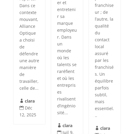
er et
franchise
Dans ce
entreteni
ur ; de
contexte
r sa
l’autre, la
mouvant,
marque
qualité
Alliance
employeu
du
Optique
r. Dans
contact
a choisi
un
local
de
monde
assuré
défendre
où les
par les
une autre
talents se
franchisé
manière
raréfient
s. Un
de
et où les
équilibre
travailler,
entrepris
parfois
celle de...
es
subtil,
rivalisent
clara
mais

d’ingénio
Déc
essentiel.

sité...
12, 2025
..
clara

clara

Juil 9,
