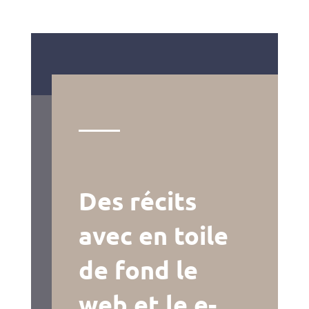
Des récits
avec en toile
de fond le
web et le e-