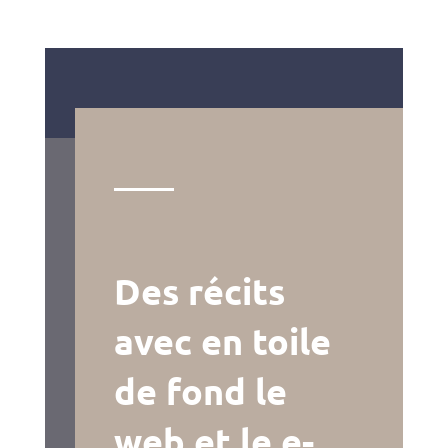
Des récits
avec en toile
de fond le
web et le e-