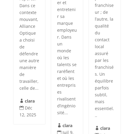
er et
franchise
Dans ce
entreteni
ur ; de
contexte
r sa
l’autre, la
mouvant,
marque
qualité
Alliance
employeu
du
Optique
r. Dans
contact
a choisi
un
local
de
monde
assuré
défendre
où les
par les
une autre
talents se
franchisé
manière
raréfient
s. Un
de
et où les
équilibre
travailler,
entrepris
parfois
celle de...
es
subtil,
rivalisent
clara
mais

d’ingénio
Déc
essentiel.

sité...
12, 2025
..
clara

clara

Juil 9,
