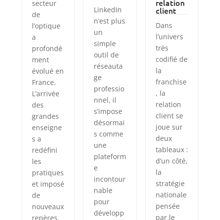
relation
secteur
LinkedIn
client
de
n’est plus
Dans
l’optique
un
l’univers
a
simple
très
profondé
outil de
codifié de
ment
réseauta
la
évolué en
ge
franchise
France.
professio
, la
L’arrivée
nnel, il
relation
des
s’impose
client se
grandes
désormai
joue sur
enseigne
s comme
deux
s a
une
tableaux :
redéfini
plateform
d’un côté,
les
e
la
pratiques
incontour
stratégie
et imposé
nable
nationale
de
pour
pensée
nouveaux
développ
par le
repères.