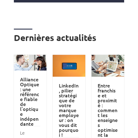
Dernières actualités
Alliance
Optique
LinkedIn
Entre
: une
, pilier
franchis
référenc
stratégi
e et
e fiable
que de
proximit
de
votre
é :
l’optiqu
marque
commen
e
employe
t les
indépen
ur : on
enseigne
dante
vous dit
s
pourquo
optimise
Le
i !
nt la