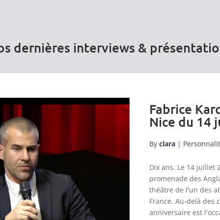
s dernières interviews & présentati
Fabrice Karc
Nice du 14 j
By
clara
|
Personnali
Dix ans. Le 14 juill
promenade des Anglai
théâtre de l'un des a
France. Au-delà des 
anniversaire est l'occ