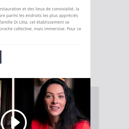
estauration et des lieux de convivialité, la
re parmi les endroits les plus appréciés
famille Di Litta, cet établissement se
proche collective, mais immersive. Pour ce