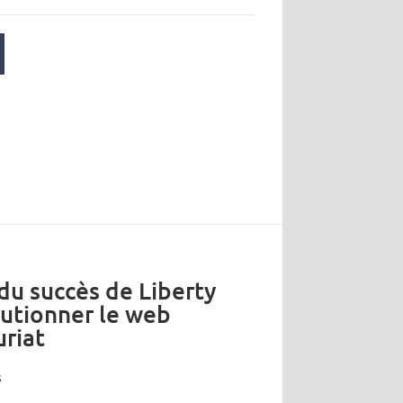
 du succès de Liberty
lutionner le web
riat
s