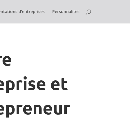
ntations d’entreprises
Personnalites
re
eprise et
epreneur