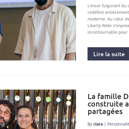
L'essor fulgurant du
redéfinit entièremen
moderne. Au cœur de 
Liberty Webi s'impo
incontournable pour
Lire la suite
La famille D
construite 
partagées
By
clara
|
Personnali