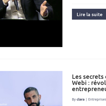
Lire la suite
Les secrets
Webi : révo
entrepreneu
By
clara
|
Entreprise