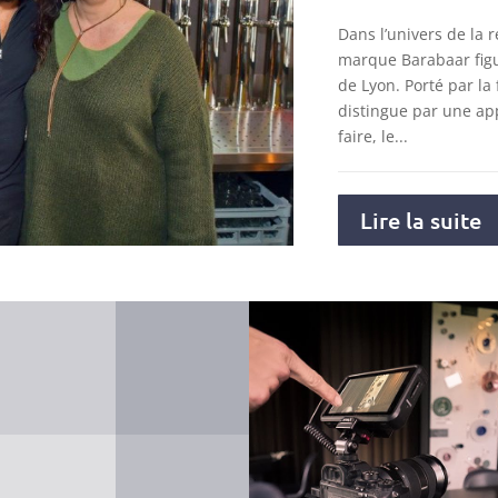
Dans l’univers de la r
marque Barabaar figu
de Lyon. Porté par la 
distingue par une ap
faire, le...
Lire la suite