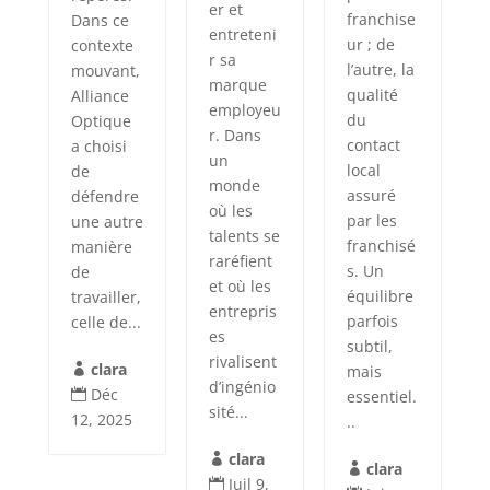
er et
franchise
Dans ce
entreteni
ur ; de
contexte
r sa
l’autre, la
mouvant,
marque
qualité
Alliance
employeu
du
Optique
r. Dans
contact
a choisi
un
local
de
monde
assuré
défendre
où les
par les
une autre
talents se
franchisé
manière
raréfient
s. Un
de
et où les
équilibre
travailler,
entrepris
parfois
celle de...
es
subtil,
rivalisent
clara
mais

d’ingénio
Déc
essentiel.

sité...
12, 2025
..
clara

clara

Juil 9,
