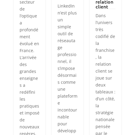
relation
secteur
LinkedIn
client
de
n’est plus
Dans
l’optique
un
l’univers
a
simple
très
profondé
outil de
codifié de
ment
réseauta
la
évolué en
ge
franchise
France.
professio
, la
L’arrivée
nnel, il
relation
des
s’impose
client se
grandes
désormai
joue sur
enseigne
s comme
deux
s a
une
tableaux :
redéfini
plateform
d’un côté,
les
e
la
pratiques
incontour
stratégie
et imposé
nable
nationale
de
pour
pensée
nouveaux
développ
par le
repères.