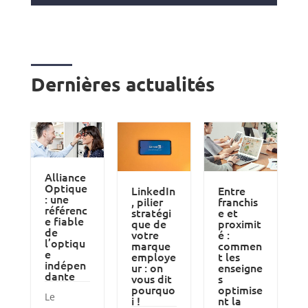
Dernières actualités
Alliance
Optique
LinkedIn
Entre
: une
, pilier
franchis
référenc
stratégi
e et
e fiable
que de
proximit
de
votre
é :
l’optiqu
marque
commen
e
employe
t les
indépen
ur : on
enseigne
dante
vous dit
s
pourquo
optimise
Le
i !
nt la