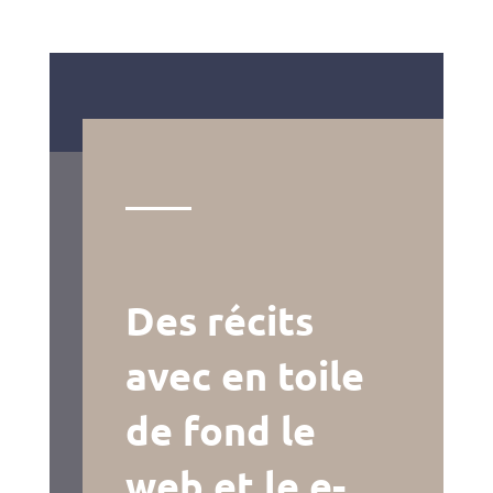
Des récits
avec en toile
de fond le
web et le e-