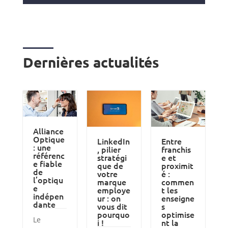
Dernières actualités
Alliance
Optique
LinkedIn
Entre
: une
, pilier
franchis
référenc
stratégi
e et
e fiable
que de
proximit
de
votre
é :
l’optiqu
marque
commen
e
employe
t les
indépen
ur : on
enseigne
dante
vous dit
s
pourquo
optimise
Le
i !
nt la