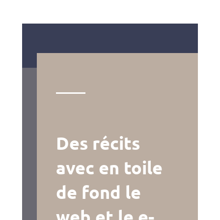
Des récits
avec en toile
de fond le
web et le e-