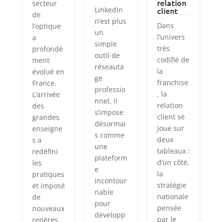
relation
secteur
LinkedIn
client
de
n’est plus
Dans
l’optique
un
l’univers
a
simple
très
profondé
outil de
codifié de
ment
réseauta
la
évolué en
ge
franchise
France.
professio
, la
L’arrivée
nnel, il
relation
des
s’impose
client se
grandes
désormai
joue sur
enseigne
s comme
deux
s a
une
tableaux :
redéfini
plateform
d’un côté,
les
e
la
pratiques
incontour
stratégie
et imposé
nable
nationale
de
pour
pensée
nouveaux
développ
par le
repères.