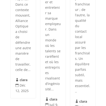
er et
franchise
Dans ce
entreteni
ur ; de
contexte
r sa
l’autre, la
mouvant,
marque
qualité
Alliance
employeu
du
Optique
r. Dans
contact
a choisi
un
local
de
monde
assuré
défendre
où les
par les
une autre
talents se
franchisé
manière
raréfient
s. Un
de
et où les
équilibre
travailler,
entrepris
parfois
celle de...
es
subtil,
rivalisent
clara
mais

d’ingénio
Déc
essentiel.

sité...
12, 2025
..
clara

clara

Juil 9,
