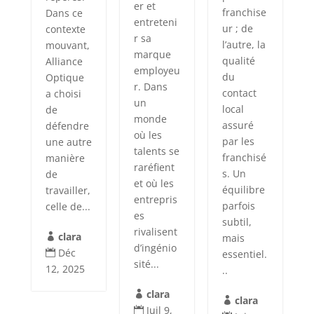
er et
franchise
Dans ce
entreteni
ur ; de
contexte
r sa
l’autre, la
mouvant,
marque
qualité
Alliance
employeu
du
Optique
r. Dans
contact
a choisi
un
local
de
monde
assuré
défendre
où les
par les
une autre
talents se
franchisé
manière
raréfient
s. Un
de
et où les
équilibre
travailler,
entrepris
parfois
celle de...
es
subtil,
rivalisent
clara
mais

d’ingénio
Déc
essentiel.

sité...
12, 2025
..
clara

clara

Juil 9,
