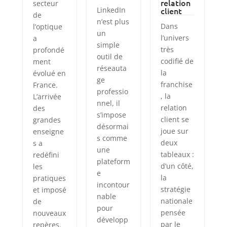
relation
secteur
LinkedIn
client
de
n’est plus
Dans
l’optique
un
l’univers
a
simple
très
profondé
outil de
codifié de
ment
réseauta
la
évolué en
ge
franchise
France.
professio
, la
L’arrivée
nnel, il
relation
des
s’impose
client se
grandes
désormai
joue sur
enseigne
s comme
deux
s a
une
tableaux :
redéfini
plateform
d’un côté,
les
e
la
pratiques
incontour
stratégie
et imposé
nable
nationale
de
pour
pensée
nouveaux
développ
par le
repères.