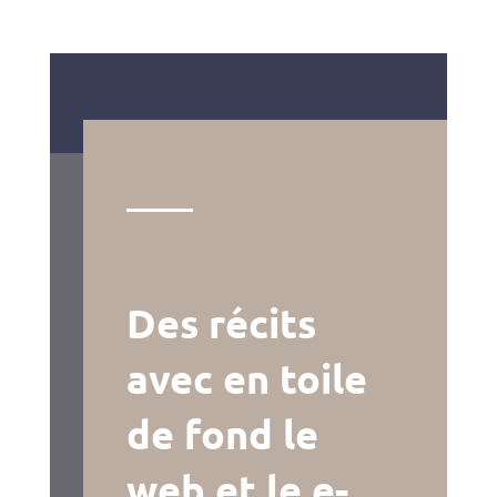
Des récits
avec en toile
de fond le
web et le e-