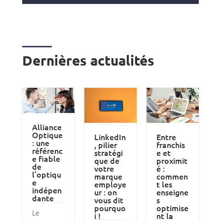
Dernières actualités
Alliance
Optique
LinkedIn
Entre
: une
, pilier
franchis
référenc
stratégi
e et
e fiable
que de
proximit
de
votre
é :
l’optiqu
marque
commen
e
employe
t les
indépen
ur : on
enseigne
dante
vous dit
s
pourquo
optimise
Le
i !
nt la