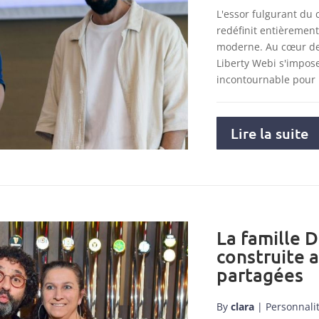
L'essor fulgurant du
redéfinit entièremen
moderne. Au cœur de 
Liberty Webi s'impo
incontournable pour
Lire la suite
La famille D
construite 
partagées
By
clara
|
Personnali