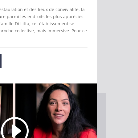
estauration et des lieux de convivialité, la
re parmi les endroits les plus appréciés
famille Di Litta, cet établissement se
proche collective, mais immersive. Pour ce