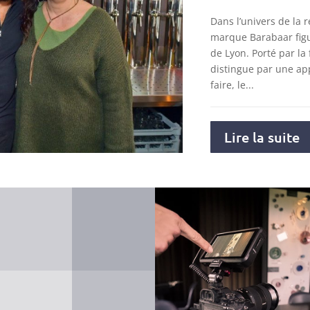
Dans l’univers de la r
marque Barabaar figu
de Lyon. Porté par la 
distingue par une ap
faire, le...
Lire la suite