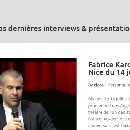
s dernières interviews & présentati
Fabrice Karc
Nice du 14 j
By
clara
|
Personnali
Dix ans. Le 14 juill
promenade des Anglai
théâtre de l'un des a
France. Au-delà des 
anniversaire est l'occ