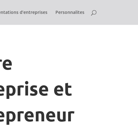
ntations d’entreprises
Personnalites
re
eprise et
epreneur