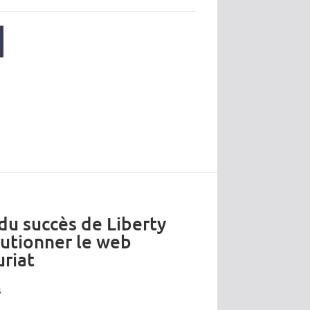
 du succès de Liberty
lutionner le web
riat
s