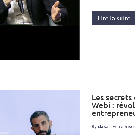
Lire la suite
Les secrets
Webi : révo
entrepreneu
By
clara
|
Entreprise