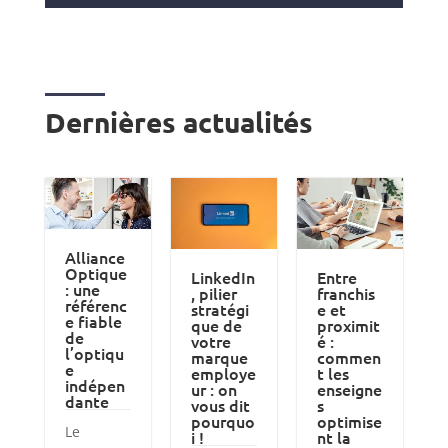
Dernières actualités
Alliance
Optique
LinkedIn
Entre
: une
, pilier
franchis
référenc
stratégi
e et
e fiable
que de
proximit
de
votre
é :
l’optiqu
marque
commen
e
employe
t les
indépen
ur : on
enseigne
dante
vous dit
s
pourquo
optimise
Le
i !
nt la