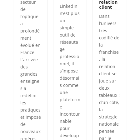
relation
secteur
LinkedIn
client
de
n’est plus
Dans
l’optique
un
l’univers
a
simple
très
profondé
outil de
codifié de
ment
réseauta
la
évolué en
ge
franchise
France.
professio
, la
L’arrivée
nnel, il
relation
des
s’impose
client se
grandes
désormai
joue sur
enseigne
s comme
deux
s a
une
tableaux :
redéfini
plateform
d’un côté,
les
e
la
pratiques
incontour
stratégie
et imposé
nable
nationale
de
pour
pensée
nouveaux
développ
par le
repères.