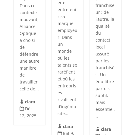
er et
franchise
Dans ce
entreteni
ur ; de
contexte
r sa
l’autre, la
mouvant,
marque
qualité
Alliance
employeu
du
Optique
r. Dans
contact
a choisi
un
local
de
monde
assuré
défendre
où les
par les
une autre
talents se
franchisé
manière
raréfient
s. Un
de
et où les
équilibre
travailler,
entrepris
parfois
celle de...
es
subtil,
rivalisent
clara
mais

d’ingénio
Déc
essentiel.

sité...
12, 2025
..
clara

clara

Juil 9,
