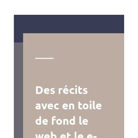
Des récits
avec en toile
de fond le
web et le e-