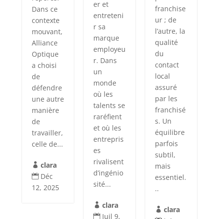
er et
franchise
Dans ce
entreteni
ur ; de
contexte
r sa
l’autre, la
mouvant,
marque
qualité
Alliance
employeu
du
Optique
r. Dans
contact
a choisi
un
local
de
monde
assuré
défendre
où les
par les
une autre
talents se
franchisé
manière
raréfient
s. Un
de
et où les
équilibre
travailler,
entrepris
parfois
celle de...
es
subtil,
rivalisent
clara
mais

d’ingénio
Déc
essentiel.

sité...
12, 2025
..
clara

clara

Juil 9,
