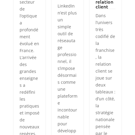
relation
secteur
LinkedIn
client
de
n’est plus
Dans
l’optique
un
l’univers
a
simple
très
profondé
outil de
codifié de
ment
réseauta
la
évolué en
ge
franchise
France.
professio
, la
L’arrivée
nnel, il
relation
des
s’impose
client se
grandes
désormai
joue sur
enseigne
s comme
deux
s a
une
tableaux :
redéfini
plateform
d’un côté,
les
e
la
pratiques
incontour
stratégie
et imposé
nable
nationale
de
pour
pensée
nouveaux
développ
par le
repères.