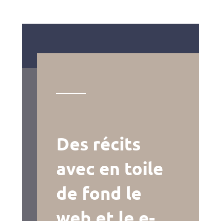
Des récits
avec en toile
de fond le
web et le e-