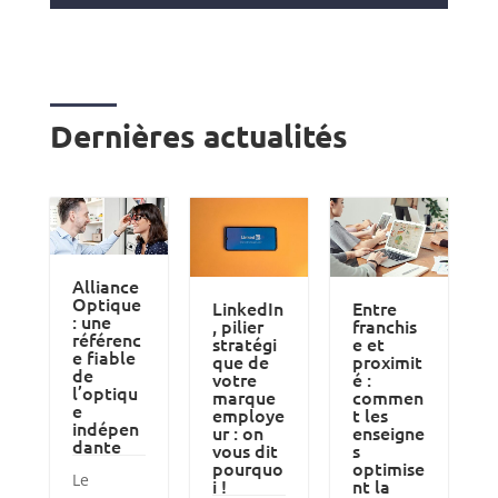
Dernières actualités
Alliance
Optique
LinkedIn
Entre
: une
, pilier
franchis
référenc
stratégi
e et
e fiable
que de
proximit
de
votre
é :
l’optiqu
marque
commen
e
employe
t les
indépen
ur : on
enseigne
dante
vous dit
s
pourquo
optimise
Le
i !
nt la