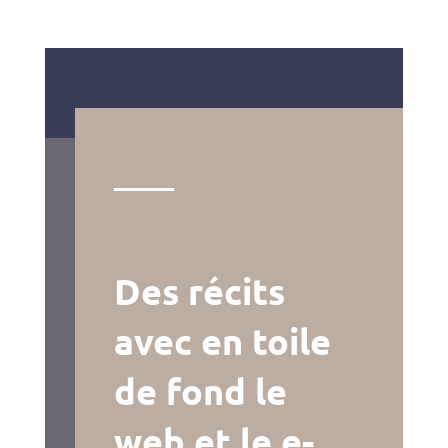
Des récits
avec en toile
de fond le
web et le e-