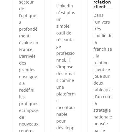
relation
secteur
LinkedIn
client
de
n’est plus
Dans
l’optique
un
l’univers
a
simple
très
profondé
outil de
codifié de
ment
réseauta
la
évolué en
ge
franchise
France.
professio
, la
L’arrivée
nnel, il
relation
des
s’impose
client se
grandes
désormai
joue sur
enseigne
s comme
deux
s a
une
tableaux :
redéfini
plateform
d’un côté,
les
e
la
pratiques
incontour
stratégie
et imposé
nable
nationale
de
pour
pensée
nouveaux
développ
par le
repères.