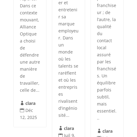
er et
franchise
Dans ce
entreteni
ur ; de
contexte
r sa
l’autre, la
mouvant,
marque
qualité
Alliance
employeu
du
Optique
r. Dans
contact
a choisi
un
local
de
monde
assuré
défendre
où les
par les
une autre
talents se
franchisé
manière
raréfient
s. Un
de
et où les
équilibre
travailler,
entrepris
parfois
celle de...
es
subtil,
rivalisent
clara
mais

d’ingénio
Déc
essentiel.

sité...
12, 2025
..
clara

clara

Juil 9,
