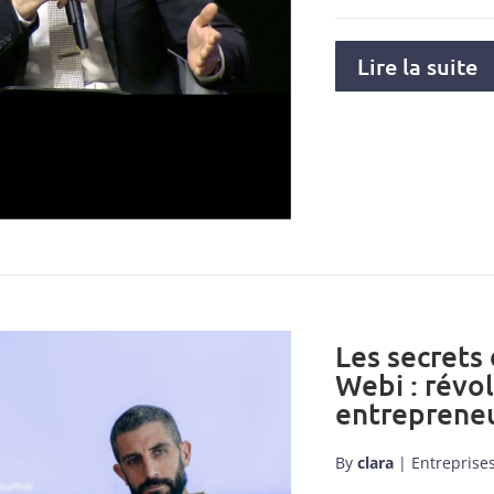
Lire la suite
Les secrets
Webi : révo
entrepreneu
By
clara
|
Entreprise