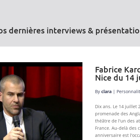
s dernières interviews & présentati
Fabrice Karc
Nice du 14 j
By
clara
|
Personnali
Dix ans. Le 14 juill
promenade des Anglai
théâtre de l'un des a
France. Au-delà des 
anniversaire est l'occ