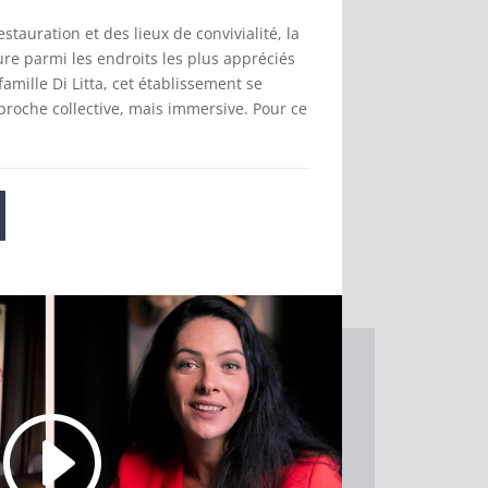
estauration et des lieux de convivialité, la
re parmi les endroits les plus appréciés
famille Di Litta, cet établissement se
proche collective, mais immersive. Pour ce