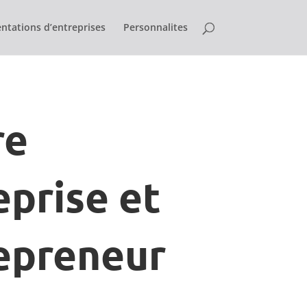
ntations d’entreprises
Personnalites
re
eprise et
epreneur