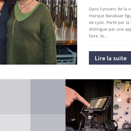
Dans l’univers de la r
marque Barabaar figu
de Lyon. Porté par la 
distingue par une ap
faire, le...
Lire la suite