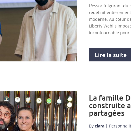
L'essor fulgurant du
redéfinit entièremen
moderne. Au cœur de 
Liberty Webi s'impo
incontournable pour
Lire la suite
La famille D
construite 
partagées
By
clara
|
Personnali