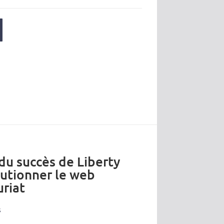
 du succès de Liberty
lutionner le web
riat
s