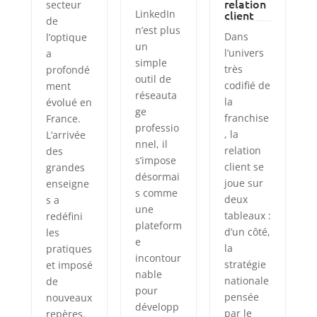
relation
secteur
LinkedIn
client
de
n’est plus
Dans
l’optique
un
l’univers
a
simple
très
profondé
outil de
codifié de
ment
réseauta
la
évolué en
ge
franchise
France.
professio
, la
L’arrivée
nnel, il
relation
des
s’impose
client se
grandes
désormai
joue sur
enseigne
s comme
deux
s a
une
tableaux :
redéfini
plateform
d’un côté,
les
e
la
pratiques
incontour
stratégie
et imposé
nable
nationale
de
pour
pensée
nouveaux
développ
par le
repères.