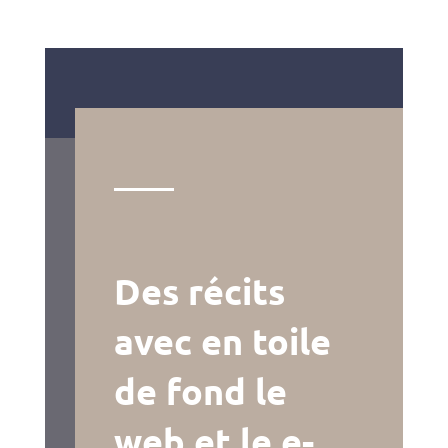
Des récits
avec en toile
de fond le
web et le e-