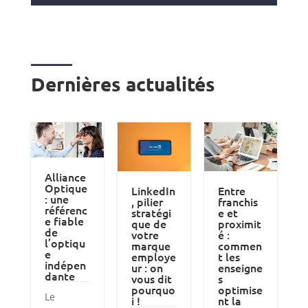
Dernières actualités
Alliance
Optique
LinkedIn
Entre
: une
, pilier
franchis
référenc
stratégi
e et
e fiable
que de
proximit
de
votre
é :
l’optiqu
marque
commen
e
employe
t les
indépen
ur : on
enseigne
dante
vous dit
s
pourquo
optimise
Le
i !
nt la