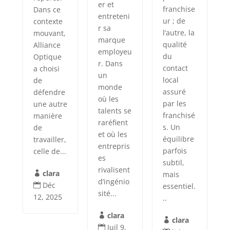
er et
franchise
Dans ce
entreteni
ur ; de
contexte
r sa
l’autre, la
mouvant,
marque
qualité
Alliance
employeu
du
Optique
r. Dans
contact
a choisi
un
local
de
monde
assuré
défendre
où les
par les
une autre
talents se
franchisé
manière
raréfient
s. Un
de
et où les
équilibre
travailler,
entrepris
parfois
celle de...
es
subtil,
rivalisent
clara
mais

d’ingénio
Déc
essentiel.

sité...
12, 2025
..
clara

clara

Juil 9,
