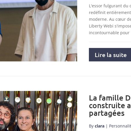
L'essor fulgurant du
redéfinit entièremen
moderne. Au cœur de 
Liberty Webi s'impo
incontournable pour
Lire la suite
La famille D
construite 
partagées
By
clara
|
Personnali