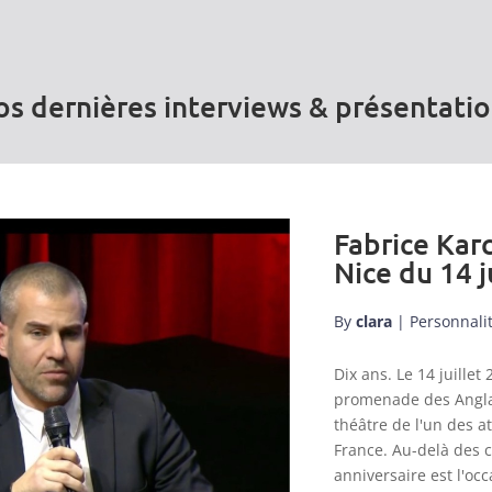
s dernières interviews & présentati
Fabrice Karc
Nice du 14 j
By
clara
|
Personnali
Dix ans. Le 14 juill
promenade des Anglai
théâtre de l'un des a
France. Au-delà des 
anniversaire est l'occ