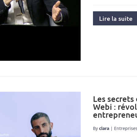
Lire la suite
Les secrets
Webi : révo
entrepreneu
By
clara
|
Entreprise