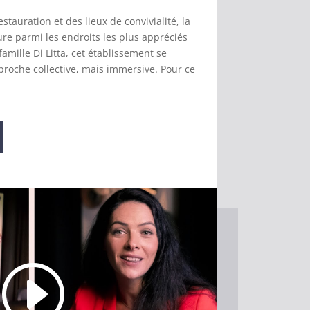
estauration et des lieux de convivialité, la
re parmi les endroits les plus appréciés
famille Di Litta, cet établissement se
proche collective, mais immersive. Pour ce