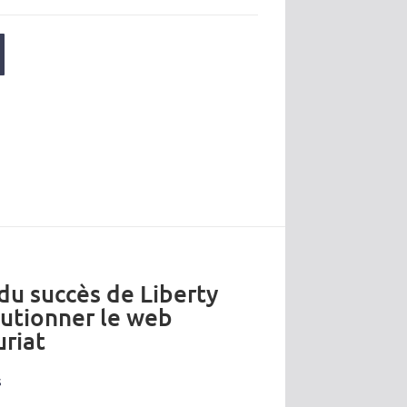
 du succès de Liberty
lutionner le web
riat
s