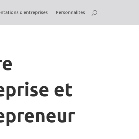
ntations d’entreprises
Personnalites
re
eprise et
epreneur