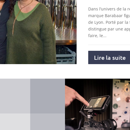
Dans l’univers de la r
marque Barabaar figu
de Lyon. Porté par la 
distingue par une ap
faire, le...
Lire la suite