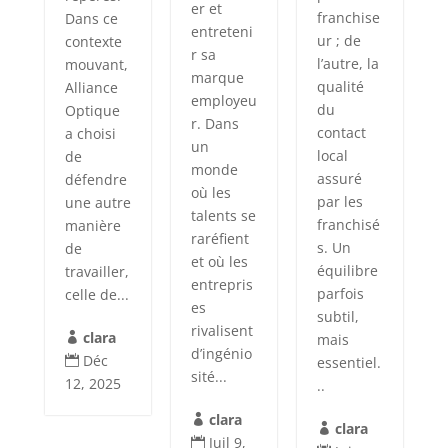
er et
franchise
Dans ce
entreteni
ur ; de
contexte
r sa
l’autre, la
mouvant,
marque
qualité
Alliance
employeu
du
Optique
r. Dans
contact
a choisi
un
local
de
monde
assuré
défendre
où les
par les
une autre
talents se
franchisé
manière
raréfient
s. Un
de
et où les
équilibre
travailler,
entrepris
parfois
celle de...
es
subtil,
rivalisent
clara
mais

d’ingénio
Déc
essentiel.

sité...
12, 2025
..
clara

clara

Juil 9,
