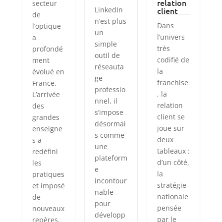
relation
secteur
LinkedIn
client
de
n’est plus
Dans
l’optique
un
l’univers
a
simple
très
profondé
outil de
codifié de
ment
réseauta
la
évolué en
ge
franchise
France.
professio
, la
L’arrivée
nnel, il
relation
des
s’impose
client se
grandes
désormai
joue sur
enseigne
s comme
deux
s a
une
tableaux :
redéfini
plateform
d’un côté,
les
e
la
pratiques
incontour
stratégie
et imposé
nable
nationale
de
pour
pensée
nouveaux
développ
par le
repères.