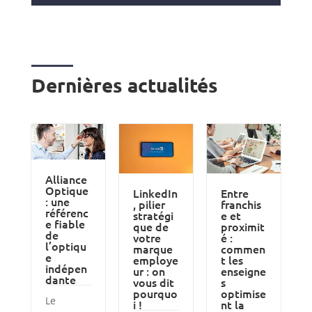
Dernières actualités
Alliance
Optique
LinkedIn
Entre
: une
, pilier
franchis
référenc
stratégi
e et
e fiable
que de
proximit
de
votre
é :
l’optiqu
marque
commen
e
employe
t les
indépen
ur : on
enseigne
dante
vous dit
s
pourquo
optimise
Le
i !
nt la