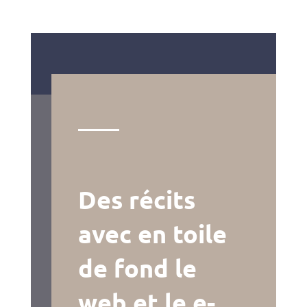
Des récits
avec en toile
de fond le
web et le e-