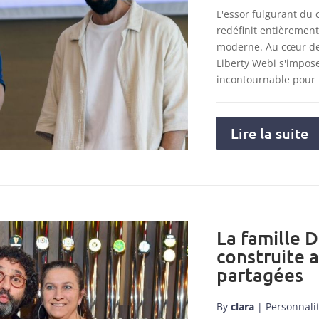
L'essor fulgurant du
redéfinit entièremen
moderne. Au cœur de 
Liberty Webi s'impo
incontournable pour
Lire la suite
La famille D
construite 
partagées
By
clara
|
Personnali