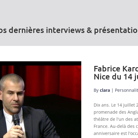
s dernières interviews & présentati
Fabrice Karc
Nice du 14 j
By
clara
|
Personnali
Dix ans. Le 14 juill
promenade des Anglai
théâtre de l'un des a
France. Au-delà des 
anniversaire est l'occ