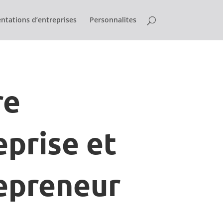
ntations d’entreprises
Personnalites
re
eprise et
epreneur