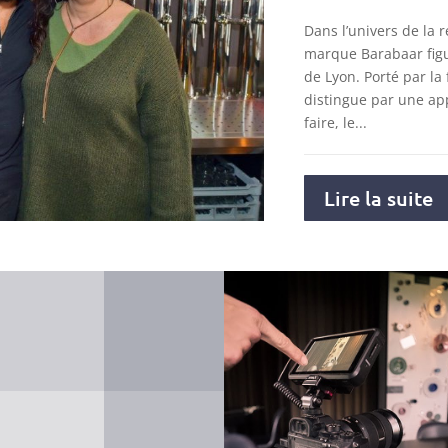
Dans l’univers de la r
marque Barabaar figu
de Lyon. Porté par la 
distingue par une ap
faire, le...
Lire la suite