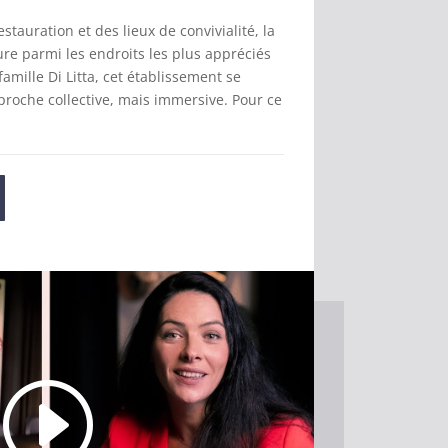
estauration et des lieux de convivialité, la
re parmi les endroits les plus appréciés
famille Di Litta, cet établissement se
proche collective, mais immersive. Pour ce