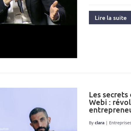
Lire la suite
Les secrets
Webi : révo
entrepreneu
By
clara
|
Entreprise