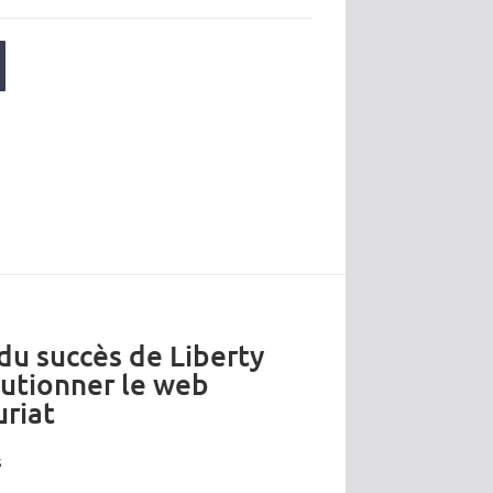
 du succès de Liberty
lutionner le web
riat
s