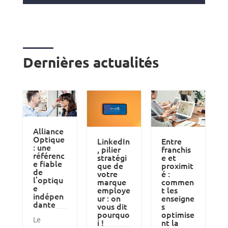
Dernières actualités
Alliance
Optique
LinkedIn
Entre
: une
, pilier
franchis
référenc
stratégi
e et
e fiable
que de
proximit
de
votre
é :
l’optiqu
marque
commen
e
employe
t les
indépen
ur : on
enseigne
dante
vous dit
s
pourquo
optimise
Le
i !
nt la