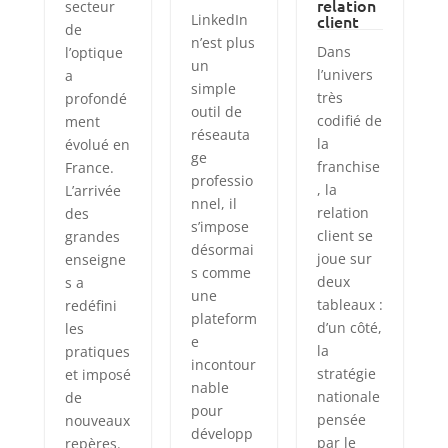
relation
secteur
LinkedIn
client
de
n’est plus
Dans
l’optique
un
l’univers
a
simple
très
profondé
outil de
codifié de
ment
réseauta
la
évolué en
ge
franchise
France.
professio
, la
L’arrivée
nnel, il
relation
des
s’impose
client se
grandes
désormai
joue sur
enseigne
s comme
deux
s a
une
tableaux :
redéfini
plateform
d’un côté,
les
e
la
pratiques
incontour
stratégie
et imposé
nable
nationale
de
pour
pensée
nouveaux
développ
par le
repères.