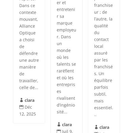
er et
franchise
Dans ce
entreteni
ur ; de
contexte
r sa
l’autre, la
mouvant,
marque
qualité
Alliance
employeu
du
Optique
r. Dans
contact
a choisi
un
local
de
monde
assuré
défendre
où les
par les
une autre
talents se
franchisé
manière
raréfient
s. Un
de
et où les
équilibre
travailler,
entrepris
parfois
celle de...
es
subtil,
rivalisent
clara
mais

d’ingénio
Déc
essentiel.

sité...
12, 2025
..
clara

clara

Juil 9,
