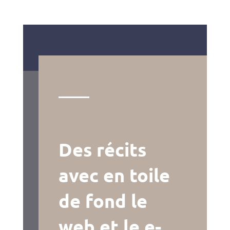
Des récits
avec en toile
de fond le
web et le e-