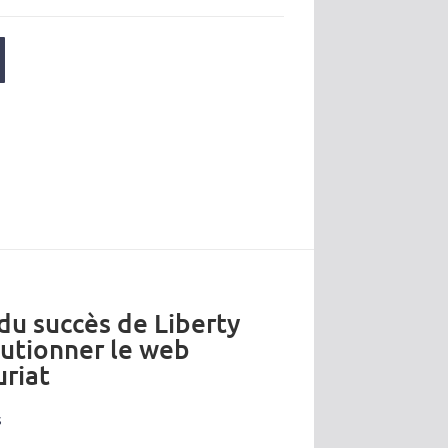
 du succès de Liberty
lutionner le web
riat
s