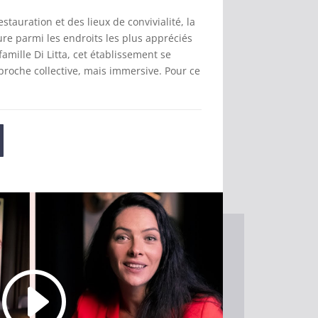
estauration et des lieux de convivialité, la
re parmi les endroits les plus appréciés
famille Di Litta, cet établissement se
proche collective, mais immersive. Pour ce