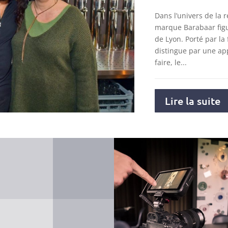
Dans l’univers de la r
marque Barabaar figu
de Lyon. Porté par la 
distingue par une ap
faire, le...
Lire la suite