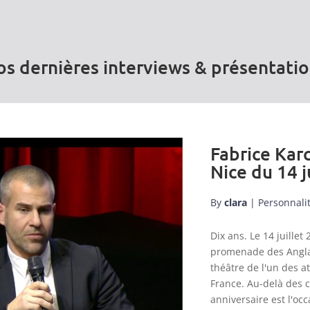
s dernières interviews & présentati
Fabrice Karc
Nice du 14 j
By
clara
|
Personnali
Dix ans. Le 14 juill
promenade des Anglai
théâtre de l'un des a
France. Au-delà des 
anniversaire est l'occ