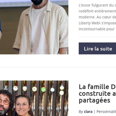
L'essor fulgurant du
redéfinit entièremen
moderne. Au cœur de 
Liberty Webi s'impo
incontournable pour
Lire la suite
La famille D
construite 
partagées
By
clara
|
Personnali