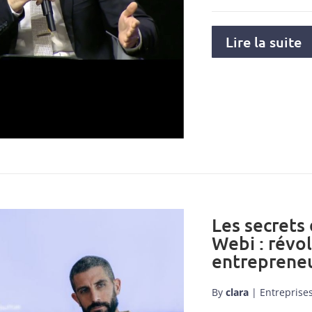
Lire la suite
Les secrets
Webi : révo
entrepreneu
By
clara
|
Entreprise