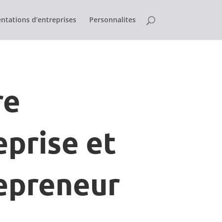
ntations d’entreprises
Personnalites
re
eprise et
epreneur