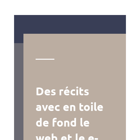
Des récits
avec en toile
de fond le
web et le e-