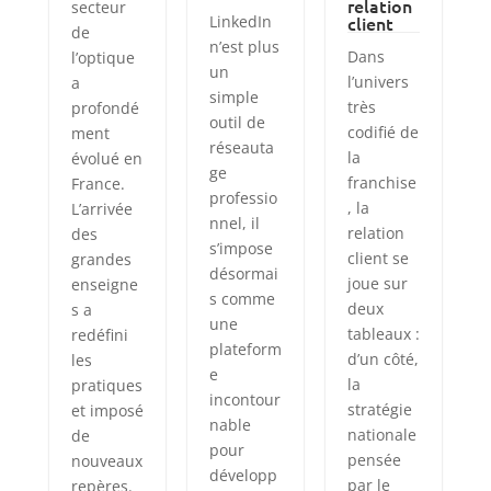
relation
secteur
LinkedIn
client
de
n’est plus
Dans
l’optique
un
l’univers
a
simple
très
profondé
outil de
codifié de
ment
réseauta
la
évolué en
ge
franchise
France.
professio
, la
L’arrivée
nnel, il
relation
des
s’impose
client se
grandes
désormai
joue sur
enseigne
s comme
deux
s a
une
tableaux :
redéfini
plateform
d’un côté,
les
e
la
pratiques
incontour
stratégie
et imposé
nable
nationale
de
pour
pensée
nouveaux
développ
par le
repères.