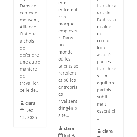
er et
franchise
Dans ce
entreteni
ur ; de
contexte
r sa
l’autre, la
mouvant,
marque
qualité
Alliance
employeu
du
Optique
r. Dans
contact
a choisi
un
local
de
monde
assuré
défendre
où les
par les
une autre
talents se
franchisé
manière
raréfient
s. Un
de
et où les
équilibre
travailler,
entrepris
parfois
celle de...
es
subtil,
rivalisent
clara
mais

d’ingénio
Déc
essentiel.

sité...
12, 2025
..
clara

clara

Juil 9,
