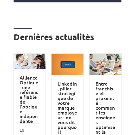
Dernières actualités
Alliance
Optique
LinkedIn
Entre
: une
, pilier
franchis
référenc
stratégi
e et
e fiable
que de
proximit
de
votre
é :
l’optiqu
marque
commen
e
employe
t les
indépen
ur : on
enseigne
dante
vous dit
s
pourquo
optimise
Le
i !
nt la