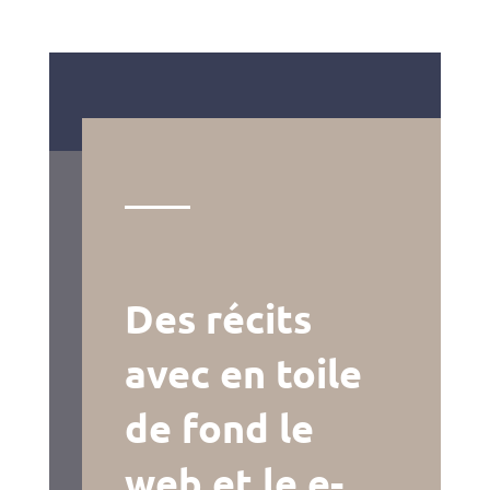
Des récits
avec en toile
de fond le
web et le e-