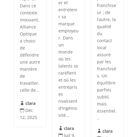
er et
franchise
Dans ce
entreteni
ur ; de
contexte
r sa
l’autre, la
mouvant,
marque
qualité
Alliance
employeu
du
Optique
r. Dans
contact
a choisi
un
local
de
monde
assuré
défendre
où les
par les
une autre
talents se
franchisé
manière
raréfient
s. Un
de
et où les
équilibre
travailler,
entrepris
parfois
celle de...
es
subtil,
rivalisent
clara
mais

d’ingénio
Déc
essentiel.

sité...
12, 2025
..
clara

clara

Juil 9,
