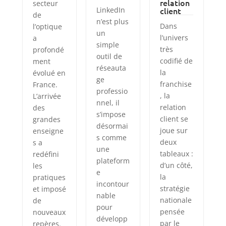
relation
secteur
LinkedIn
client
de
n’est plus
Dans
l’optique
un
l’univers
a
simple
très
profondé
outil de
codifié de
ment
réseauta
la
évolué en
ge
franchise
France.
professio
, la
L’arrivée
nnel, il
relation
des
s’impose
client se
grandes
désormai
joue sur
enseigne
s comme
deux
s a
une
tableaux :
redéfini
plateform
d’un côté,
les
e
la
pratiques
incontour
stratégie
et imposé
nable
nationale
de
pour
pensée
nouveaux
développ
par le
repères.