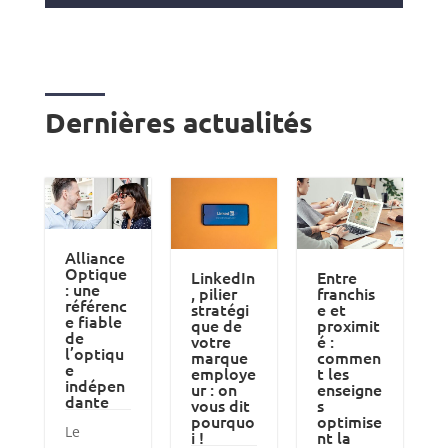
Dernières actualités
Alliance
Optique
LinkedIn
Entre
: une
, pilier
franchis
référenc
stratégi
e et
e fiable
que de
proximit
de
votre
é :
l’optiqu
marque
commen
e
employe
t les
indépen
ur : on
enseigne
dante
vous dit
s
pourquo
optimise
Le
i !
nt la