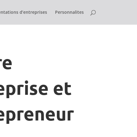
ntations d’entreprises
Personnalites
re
eprise et
epreneur