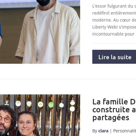
L'essor fulgurant du
redéfinit entièremen
moderne. Au cœur de 
Liberty Webi s'impo
incontournable pour
Lire la suite
La famille D
construite 
partagées
By
clara
|
Personnali