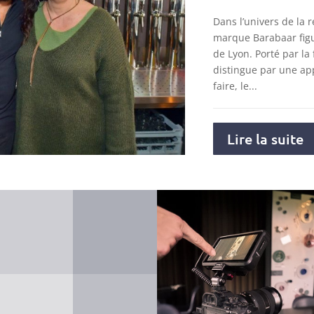
Dans l’univers de la r
marque Barabaar figu
de Lyon. Porté par la 
distingue par une ap
faire, le...
Lire la suite