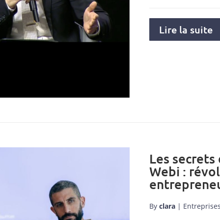
Lire la suite
Les secrets
Webi : révo
entrepreneu
By
clara
|
Entreprise