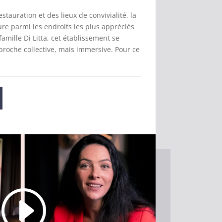
estauration et des lieux de convivialité, la
re parmi les endroits les plus appréciés
famille Di Litta, cet établissement se
proche collective, mais immersive. Pour ce