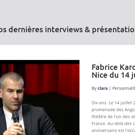
s dernières interviews & présentati
Fabrice Karc
Nice du 14 j
By
clara
|
Personnali
Dix ans. Le 14 juill
promenade des Anglai
théâtre de l'un des a
France. Au-delà des 
anniversaire est l'occ