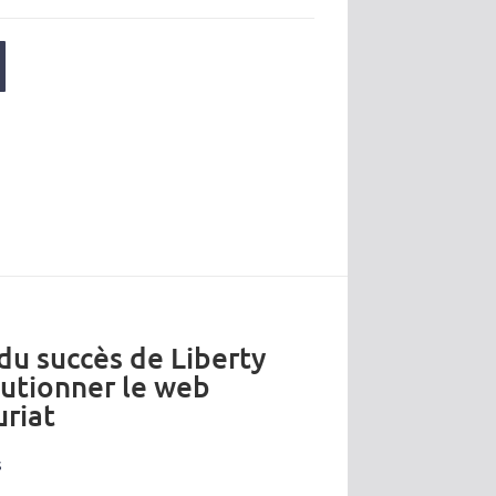
 du succès de Liberty
lutionner le web
riat
s