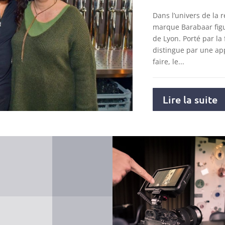
Dans l’univers de la r
marque Barabaar figu
de Lyon. Porté par la 
distingue par une ap
faire, le...
Lire la suite