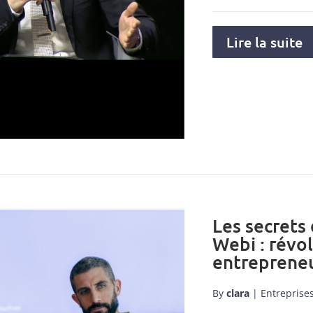
Lire la suite
Les secrets
Webi : révo
entrepreneu
By
clara
|
Entreprise