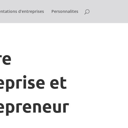
ntations d’entreprises
Personnalites
re
eprise et
epreneur