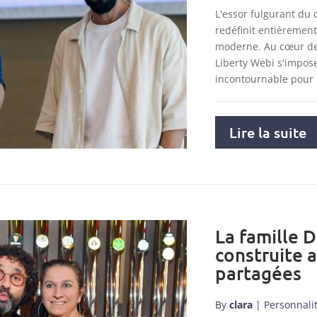
L'essor fulgurant du
redéfinit entièremen
moderne. Au cœur de 
Liberty Webi s'impo
incontournable pour
Lire la suite
La famille D
construite 
partagées
By
clara
|
Personnali