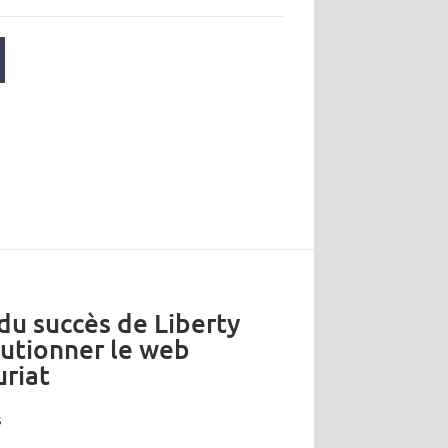
 du succès de Liberty
lutionner le web
riat
s