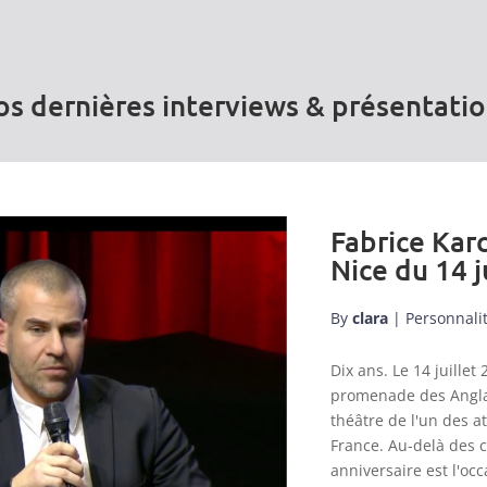
s dernières interviews & présentati
Fabrice Karc
Nice du 14 j
By
clara
|
Personnali
Dix ans. Le 14 juill
promenade des Anglai
théâtre de l'un des a
France. Au-delà des 
anniversaire est l'occ