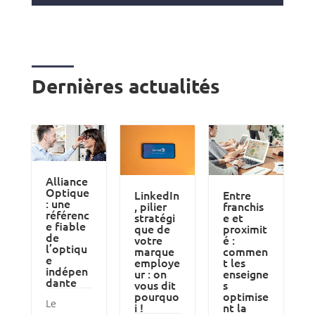
Dernières actualités
Alliance
Optique
LinkedIn
Entre
: une
, pilier
franchis
référenc
stratégi
e et
e fiable
que de
proximit
de
votre
é :
l’optiqu
marque
commen
e
employe
t les
indépen
ur : on
enseigne
dante
vous dit
s
pourquo
optimise
Le
i !
nt la