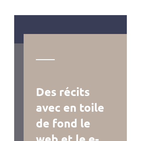
Des récits
avec en toile
de fond le
web et le e-