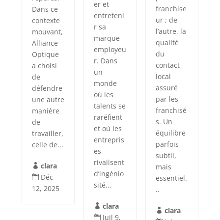
er et
franchise
Dans ce
entreteni
ur ; de
contexte
r sa
l’autre, la
mouvant,
marque
qualité
Alliance
employeu
du
Optique
r. Dans
contact
a choisi
un
local
de
monde
assuré
défendre
où les
par les
une autre
talents se
franchisé
manière
raréfient
s. Un
de
et où les
équilibre
travailler,
entrepris
parfois
celle de...
es
subtil,
rivalisent
clara
mais

d’ingénio
Déc
essentiel.

sité...
12, 2025
..
clara

clara

Juil 9,
