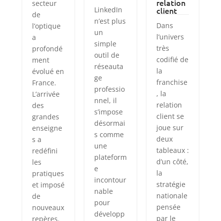
relation
secteur
LinkedIn
client
de
n’est plus
Dans
l’optique
un
l’univers
a
simple
très
profondé
outil de
codifié de
ment
réseauta
la
évolué en
ge
franchise
France.
professio
, la
L’arrivée
nnel, il
relation
des
s’impose
client se
grandes
désormai
joue sur
enseigne
s comme
deux
s a
une
tableaux :
redéfini
plateform
d’un côté,
les
e
la
pratiques
incontour
stratégie
et imposé
nable
nationale
de
pour
pensée
nouveaux
développ
par le
repères.