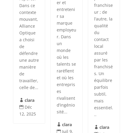
er et
franchise
Dans ce
entreteni
ur ; de
contexte
r sa
l’autre, la
mouvant,
marque
qualité
Alliance
employeu
du
Optique
r. Dans
contact
a choisi
un
local
de
monde
assuré
défendre
où les
par les
une autre
talents se
franchisé
manière
raréfient
s. Un
de
et où les
équilibre
travailler,
entrepris
parfois
celle de...
es
subtil,
rivalisent
clara
mais

d’ingénio
Déc
essentiel.

sité...
12, 2025
..
clara

clara

Juil 9,
