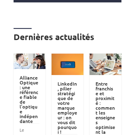
Dernières actualités
Alliance
Optique
LinkedIn
Entre
: une
, pilier
franchis
référenc
stratégi
e et
e fiable
que de
proximit
de
votre
é :
l’optiqu
marque
commen
e
employe
t les
indépen
ur : on
enseigne
dante
vous dit
s
pourquo
optimise
Le
i !
nt la