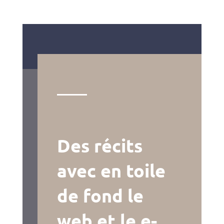
Des récits
avec en toile
de fond le
web et le e-