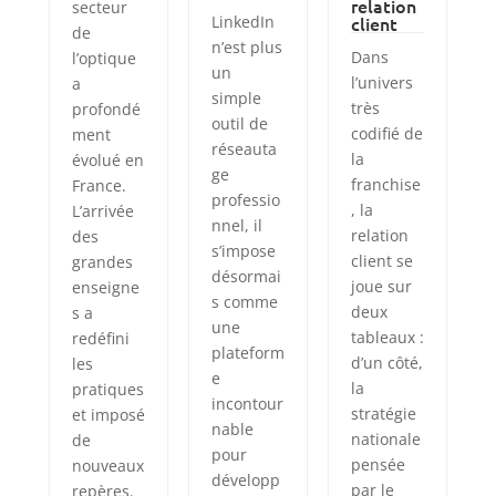
relation
secteur
LinkedIn
client
de
n’est plus
Dans
l’optique
un
l’univers
a
simple
très
profondé
outil de
codifié de
ment
réseauta
la
évolué en
ge
franchise
France.
professio
, la
L’arrivée
nnel, il
relation
des
s’impose
client se
grandes
désormai
joue sur
enseigne
s comme
deux
s a
une
tableaux :
redéfini
plateform
d’un côté,
les
e
la
pratiques
incontour
stratégie
et imposé
nable
nationale
de
pour
pensée
nouveaux
développ
par le
repères.