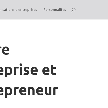
ntations d’entreprises
Personnalites
re
eprise et
epreneur