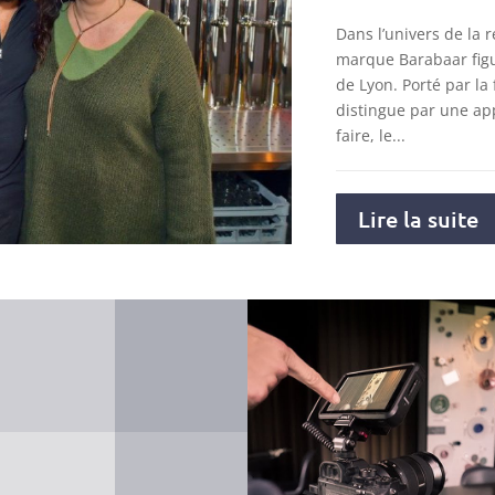
Dans l’univers de la r
marque Barabaar figu
de Lyon. Porté par la 
distingue par une ap
faire, le...
Lire la suite