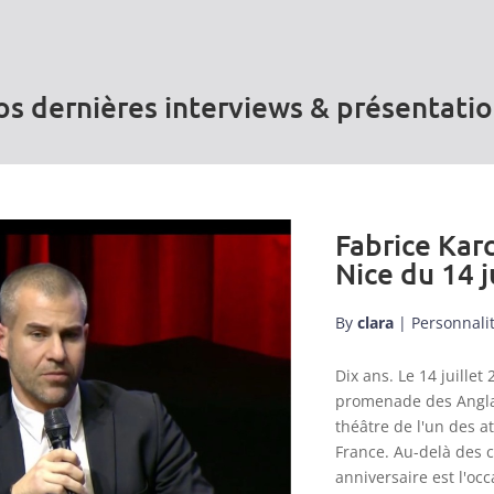
s dernières interviews & présentati
Fabrice Karc
Nice du 14 j
By
clara
|
Personnali
Dix ans. Le 14 juill
promenade des Anglai
théâtre de l'un des a
France. Au-delà des 
anniversaire est l'occ