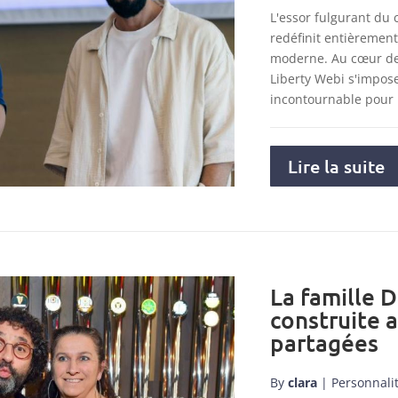
L'essor fulgurant du
redéfinit entièremen
moderne. Au cœur de 
Liberty Webi s'impo
incontournable pour
Lire la suite
La famille D
construite 
partagées
By
clara
|
Personnali