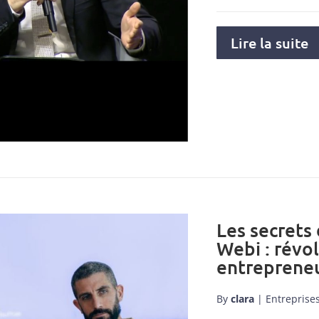
Lire la suite
Les secrets
Webi : révo
entrepreneu
By
clara
|
Entreprise