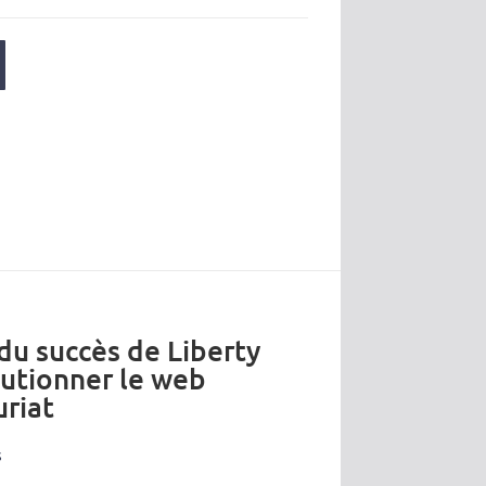
 du succès de Liberty
lutionner le web
riat
s