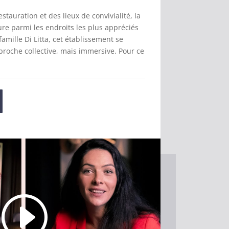
estauration et des lieux de convivialité, la
re parmi les endroits les plus appréciés
famille Di Litta, cet établissement se
proche collective, mais immersive. Pour ce