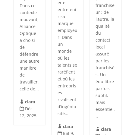
er et
franchise
Dans ce
entreteni
ur ; de
contexte
r sa
l’autre, la
mouvant,
marque
qualité
Alliance
employeu
du
Optique
r. Dans
contact
a choisi
un
local
de
monde
assuré
défendre
où les
par les
une autre
talents se
franchisé
manière
raréfient
s. Un
de
et où les
équilibre
travailler,
entrepris
parfois
celle de...
es
subtil,
rivalisent
clara
mais

d’ingénio
Déc
essentiel.

sité...
12, 2025
..
clara

clara

Juil 9,
