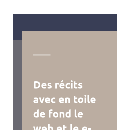
Des récits
avec en toile
de fond le
web et le e-