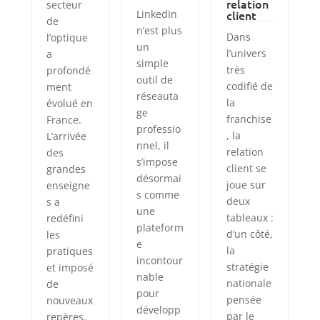
relation
secteur
LinkedIn
client
de
n’est plus
Dans
l’optique
un
l’univers
a
simple
très
profondé
outil de
codifié de
ment
réseauta
la
évolué en
ge
franchise
France.
professio
, la
L’arrivée
nnel, il
relation
des
s’impose
client se
grandes
désormai
joue sur
enseigne
s comme
deux
s a
une
tableaux :
redéfini
plateform
d’un côté,
les
e
la
pratiques
incontour
stratégie
et imposé
nable
nationale
de
pour
pensée
nouveaux
développ
par le
repères.