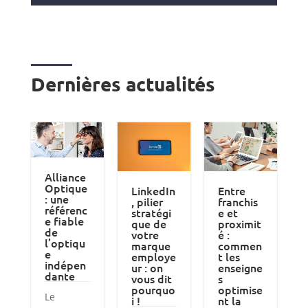
Dernières actualités
Alliance
Optique
LinkedIn
Entre
: une
, pilier
franchis
référenc
stratégi
e et
e fiable
que de
proximit
de
votre
é :
l’optiqu
marque
commen
e
employe
t les
indépen
ur : on
enseigne
dante
vous dit
s
pourquo
optimise
Le
i !
nt la