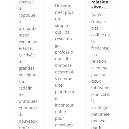
relation
secteur
LinkedIn
client
de
n’est plus
Dans
l’optique
un
l’univers
a
simple
très
profondé
outil de
codifié de
ment
réseauta
la
évolué en
ge
franchise
France.
professio
, la
L’arrivée
nnel, il
relation
des
s’impose
client se
grandes
désormai
joue sur
enseigne
s comme
deux
s a
une
tableaux :
redéfini
plateform
d’un côté,
les
e
la
pratiques
incontour
stratégie
et imposé
nable
nationale
de
pour
pensée
nouveaux
développ
par le
repères.