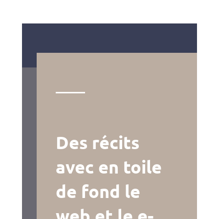
Des récits
avec en toile
de fond le
web et le e-