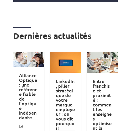
Dernières actualités
Alliance
Optique
LinkedIn
Entre
: une
, pilier
franchis
référenc
stratégi
e et
e fiable
que de
proximit
de
votre
é :
l’optiqu
marque
commen
e
employe
t les
indépen
ur : on
enseigne
dante
vous dit
s
pourquo
optimise
Le
i !
nt la