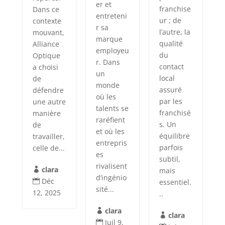
er et
franchise
Dans ce
entreteni
ur ; de
contexte
r sa
l’autre, la
mouvant,
marque
qualité
Alliance
employeu
du
Optique
r. Dans
contact
a choisi
un
local
de
monde
assuré
défendre
où les
par les
une autre
talents se
franchisé
manière
raréfient
s. Un
de
et où les
équilibre
travailler,
entrepris
parfois
celle de...
es
subtil,
rivalisent
clara
mais

d’ingénio
Déc
essentiel.

sité...
12, 2025
..
clara

clara

Juil 9,
