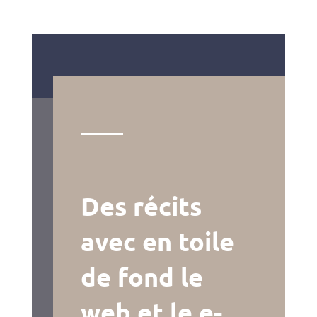
Des récits
avec en toile
de fond le
web et le e-