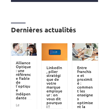
Dernières actualités
Alliance
Optique
LinkedIn
Entre
: une
, pilier
franchis
référenc
stratégi
e et
e fiable
que de
proximit
de
votre
é :
l’optiqu
marque
commen
e
employe
t les
indépen
ur : on
enseigne
dante
vous dit
s
pourquo
optimise
Le
i !
nt la