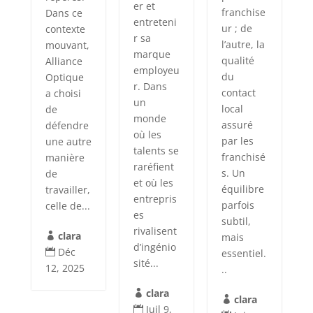
er et
franchise
Dans ce
entreteni
ur ; de
contexte
r sa
l’autre, la
mouvant,
marque
qualité
Alliance
employeu
du
Optique
r. Dans
contact
a choisi
un
local
de
monde
assuré
défendre
où les
par les
une autre
talents se
franchisé
manière
raréfient
s. Un
de
et où les
équilibre
travailler,
entrepris
parfois
celle de...
es
subtil,
rivalisent
clara
mais

d’ingénio
Déc
essentiel.

sité...
12, 2025
..
clara

clara

Juil 9,
