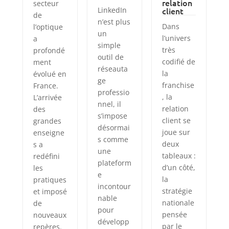
relation
secteur
LinkedIn
client
de
n’est plus
Dans
l’optique
un
l’univers
a
simple
très
profondé
outil de
codifié de
ment
réseauta
la
évolué en
ge
franchise
France.
professio
, la
L’arrivée
nnel, il
relation
des
s’impose
client se
grandes
désormai
joue sur
enseigne
s comme
deux
s a
une
tableaux :
redéfini
plateform
d’un côté,
les
e
la
pratiques
incontour
stratégie
et imposé
nable
nationale
de
pour
pensée
nouveaux
développ
par le
repères.