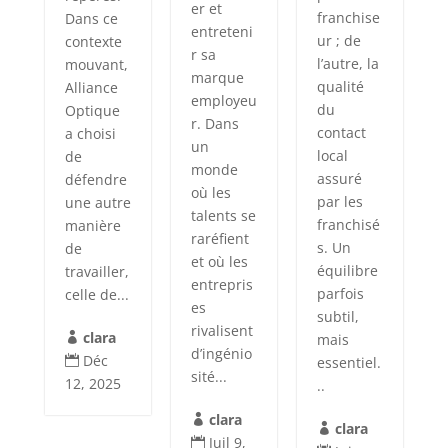
er et
franchise
Dans ce
entreteni
ur ; de
contexte
r sa
l’autre, la
mouvant,
marque
qualité
Alliance
employeu
du
Optique
r. Dans
contact
a choisi
un
local
de
monde
assuré
défendre
où les
par les
une autre
talents se
franchisé
manière
raréfient
s. Un
de
et où les
équilibre
travailler,
entrepris
parfois
celle de...
es
subtil,
rivalisent
clara
mais

d’ingénio
Déc
essentiel.

sité...
12, 2025
..
clara

clara

Juil 9,
