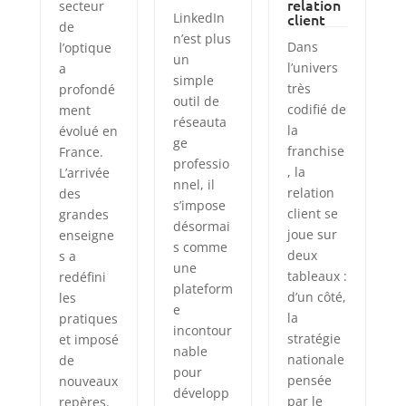
relation
secteur
LinkedIn
client
de
n’est plus
Dans
l’optique
un
l’univers
a
simple
très
profondé
outil de
codifié de
ment
réseauta
la
évolué en
ge
franchise
France.
professio
, la
L’arrivée
nnel, il
relation
des
s’impose
client se
grandes
désormai
joue sur
enseigne
s comme
deux
s a
une
tableaux :
redéfini
plateform
d’un côté,
les
e
la
pratiques
incontour
stratégie
et imposé
nable
nationale
de
pour
pensée
nouveaux
développ
par le
repères.