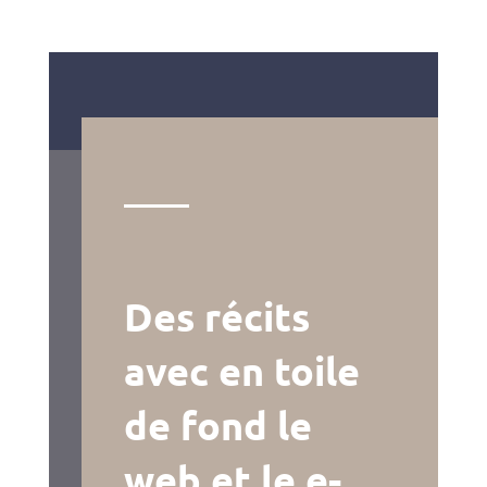
Des récits
avec en toile
de fond le
web et le e-