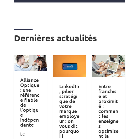
Dernières actualités
Alliance
Optique
LinkedIn
Entre
: une
, pilier
franchis
référenc
stratégi
e et
e fiable
que de
proximit
de
votre
é :
l’optiqu
marque
commen
e
employe
t les
indépen
ur : on
enseigne
dante
vous dit
s
pourquo
optimise
Le
i !
nt la