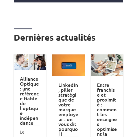
Dernières actualités
Alliance
Optique
LinkedIn
Entre
: une
, pilier
franchis
référenc
stratégi
e et
e fiable
que de
proximit
de
votre
é :
l’optiqu
marque
commen
e
employe
t les
indépen
ur : on
enseigne
dante
vous dit
s
pourquo
optimise
Le
i !
nt la