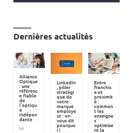
Dernières actualités
Alliance
Optique
LinkedIn
Entre
: une
, pilier
franchis
référenc
stratégi
e et
e fiable
que de
proximit
de
votre
é :
l’optiqu
marque
commen
e
employe
t les
indépen
ur : on
enseigne
dante
vous dit
s
pourquo
optimise
Le
i !
nt la