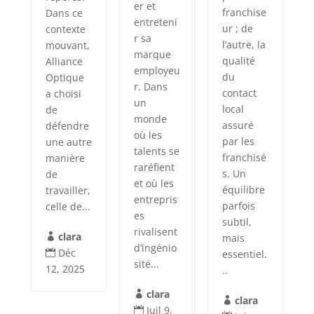
er et
franchise
Dans ce
entreteni
ur ; de
contexte
r sa
l’autre, la
mouvant,
marque
qualité
Alliance
employeu
du
Optique
r. Dans
contact
a choisi
un
local
de
monde
assuré
défendre
où les
par les
une autre
talents se
franchisé
manière
raréfient
s. Un
de
et où les
équilibre
travailler,
entrepris
parfois
celle de...
es
subtil,
rivalisent
clara
mais

d’ingénio
Déc
essentiel.

sité...
12, 2025
..
clara

clara

Juil 9,
