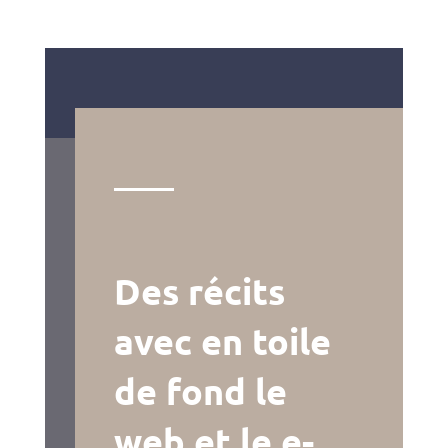
Des récits
avec en toile
de fond le
web et le e-