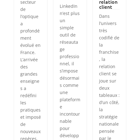
relation
secteur
LinkedIn
client
de
n’est plus
Dans
l’optique
un
l’univers
a
simple
très
profondé
outil de
codifié de
ment
réseauta
la
évolué en
ge
franchise
France.
professio
, la
L’arrivée
nnel, il
relation
des
s’impose
client se
grandes
désormai
joue sur
enseigne
s comme
deux
s a
une
tableaux :
redéfini
plateform
d’un côté,
les
e
la
pratiques
incontour
stratégie
et imposé
nable
nationale
de
pour
pensée
nouveaux
développ
par le
repères.