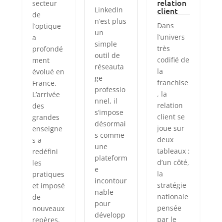
relation
secteur
LinkedIn
client
de
n’est plus
Dans
l’optique
un
l’univers
a
simple
très
profondé
outil de
codifié de
ment
réseauta
la
évolué en
ge
franchise
France.
professio
, la
L’arrivée
nnel, il
relation
des
s’impose
client se
grandes
désormai
joue sur
enseigne
s comme
deux
s a
une
tableaux :
redéfini
plateform
d’un côté,
les
e
la
pratiques
incontour
stratégie
et imposé
nable
nationale
de
pour
pensée
nouveaux
développ
par le
repères.