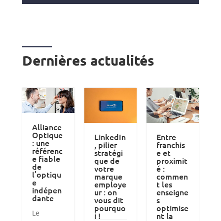
Dernières actualités
Alliance
Optique
LinkedIn
Entre
: une
, pilier
franchis
référenc
stratégi
e et
e fiable
que de
proximit
de
votre
é :
l’optiqu
marque
commen
e
employe
t les
indépen
ur : on
enseigne
dante
vous dit
s
pourquo
optimise
Le
i !
nt la