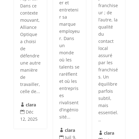
er et
franchise
Dans ce
entreteni
ur ; de
contexte
r sa
l’autre, la
mouvant,
marque
qualité
Alliance
employeu
du
Optique
r. Dans
contact
a choisi
un
local
de
monde
assuré
défendre
où les
par les
une autre
talents se
franchisé
manière
raréfient
s. Un
de
et où les
équilibre
travailler,
entrepris
parfois
celle de...
es
subtil,
rivalisent
clara
mais

d’ingénio
Déc
essentiel.

sité...
12, 2025
..
clara

clara

Juil 9,
