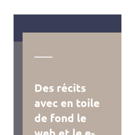
Des récits
avec en toile
de fond le
web et le e-